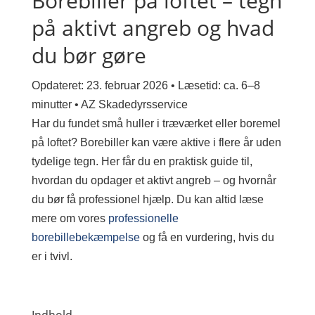
Borebiller på loftet – tegn
på aktivt angreb og hvad
du bør gøre
Opdateret: 23. februar 2026
•
Læsetid: ca. 6–8
minutter
•
AZ Skadedyrsservice
Har du fundet små huller i træværket eller boremel
på loftet? Borebiller kan være aktive i flere år uden
tydelige tegn. Her får du en praktisk guide til,
hvordan du opdager et aktivt angreb – og hvornår
du bør få professionel hjælp. Du kan altid læse
mere om vores
professionelle
borebillebekæmpelse
og få en vurdering, hvis du
er i tvivl.