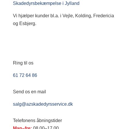
Skadedyrsbekæmpelse i Jylland
Vi hjælper kunder bl.a. i Vejle, Kolding, Fredericia
og Esbjerg.
Ring til os
61 72 64 86
Send os en mail
salg@azskadedyrsservice.dk
Telefonens åbningstider
Man–fre:
08.00–17.00