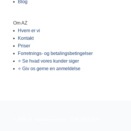
Blog
Om AZ
Hvem er vi
Kontakt
Priser
Forretnings- og betalingsbetingelser
⭐ Se hvad vores kunder siger
⭐ Giv os gerne en anmeldelse
© 2026 AZ Skadedyrsservice · CVR 39835894