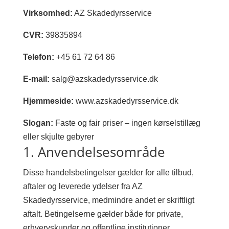
Virksomhed:
AZ Skadedyrsservice
CVR:
39835894
Telefon:
+45 61 72 64 86
E-mail:
salg@azskadedyrsservice.dk
Hjemmeside:
www.azskadedyrsservice.dk
Slogan:
Faste og fair priser – ingen kørselstillæg
eller skjulte gebyrer
1. Anvendelsesområde
Disse handelsbetingelser gælder for alle tilbud,
aftaler og leverede ydelser fra AZ
Skadedyrsservice, medmindre andet er skriftligt
aftalt. Betingelserne gælder både for private,
erhvervskunder og offentlige institutioner.