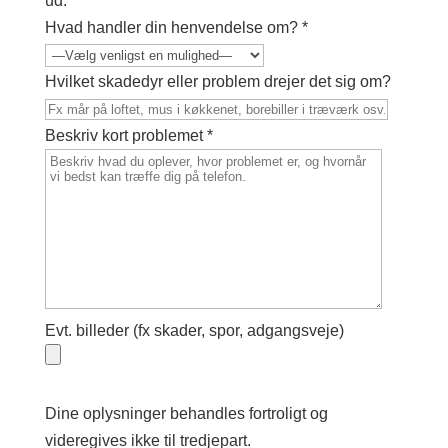
ud.
Hvad handler din henvendelse om? *
Hvilket skadedyr eller problem drejer det sig om?
Beskriv kort problemet *
Evt. billeder (fx skader, spor, adgangsveje)
Dine oplysninger behandles fortroligt og
videregives ikke til tredjepart.