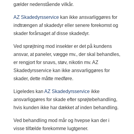
gælder nedenstående vilkår.
AZ Skadedyrsservice
kan ikke ansvarliggøres for
indtrængen af skadedyr eller senere forekomst og
skader forårsaget af disse skadedyr.
Ved sprøjtning mod insekter er det på kundens
ansvar, at paneler, vægge mv., der skal behandles,
er rengjort for snavs, støv, nikotin mv. AZ
Skadedyrsservice kan ikke ansvarliggøres for
skader, dette måtte medføre.
Ligeledes kan
AZ Skadedyrsservice
ikke
ansvarliggøres for skade efter sprøjtebehandling,
hvis kunden ikke har dækket af inden behandling.
Ved behandling mod mår og hvepse kan der i
visse tilfælde forekomme lugtgener.