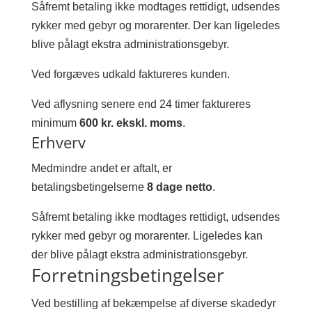
Såfremt betaling ikke modtages rettidigt, udsendes
rykker med gebyr og morarenter. Der kan ligeledes
blive pålagt ekstra administrationsgebyr.
Ved forgæves udkald faktureres kunden.
Ved aflysning senere end 24 timer faktureres
minimum
600 kr. ekskl. moms
.
Erhverv
Medmindre andet er aftalt, er
betalingsbetingelserne
8 dage netto
.
Såfremt betaling ikke modtages rettidigt, udsendes
rykker med gebyr og morarenter. Ligeledes kan
der blive pålagt ekstra administrationsgebyr.
Forretningsbetingelser
Ved bestilling af bekæmpelse af diverse skadedyr