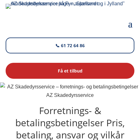
📞 61 72 64 86
Få et tilbud
AZ Skadedyrsservice
Forretnings- &
betalingsbetingelser
Pris,
betaling, ansvar og vilkår