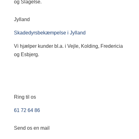
og Slagelse.
Jylland
Skadedyrsbekæmpelse i Jylland
Vi hjælper kunder bl.a. i Vejle, Kolding, Fredericia
og Esbjerg.
Ring til os
61 72 64 86
Send os en mail