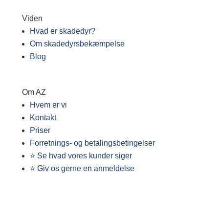
Viden
Hvad er skadedyr?
Om skadedyrsbekæmpelse
Blog
Om AZ
Hvem er vi
Kontakt
Priser
Forretnings- og betalingsbetingelser
⭐ Se hvad vores kunder siger
⭐ Giv os gerne en anmeldelse