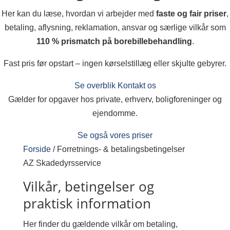
Her kan du læse, hvordan vi arbejder med
faste og fair priser
,
betaling, aflysning, reklamation, ansvar og særlige vilkår som
110 % prismatch på borebillebehandling
.
Fast pris før opstart – ingen kørselstillæg eller skjulte gebyrer.
Se overblik
Kontakt os
Gælder for opgaver hos private, erhverv, boligforeninger og
ejendomme.
Se også vores priser
Forside
/
Forretnings- & betalingsbetingelser
AZ Skadedyrsservice
Vilkår, betingelser og
praktisk information
Her finder du gældende vilkår om betaling,