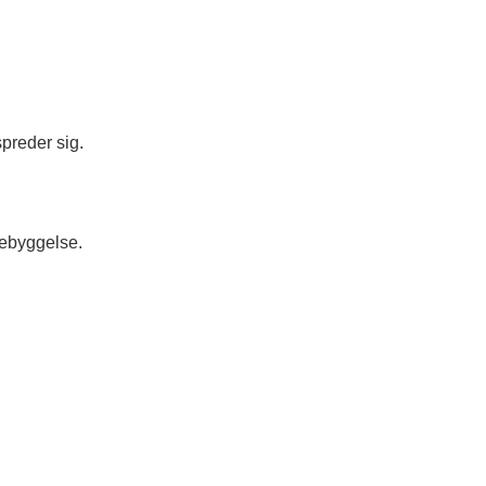
spreder sig.
rebyggelse.