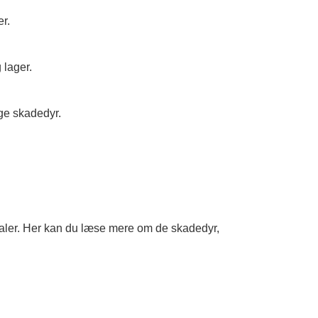
r.
 lager.
ige skadedyr.
ealer. Her kan du læse mere om de skadedyr,