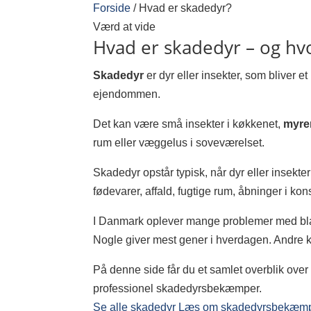
Forside
/
Hvad er skadedyr?
Værd at vide
Hvad er skadedyr – og hv
Skadedyr
er dyr eller insekter, som bliver 
ejendommen.
Det kan være små insekter i køkkenet,
myrer
rum eller væggelus i soveværelset.
Skadedyr opstår typisk, når dyr eller insekter
fødevarer, affald, fugtige rum, åbninger i ko
I Danmark oplever mange problemer med bl
Nogle giver mest gener i hverdagen. Andre ka
På denne side får du et samlet overblik over
professionel skadedyrsbekæmper.
Se alle skadedyr
Læs om skadedyrsbekæm