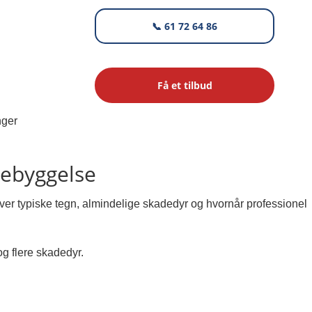
📞 61 72 64 86
Få et tilbud
rebyggelse
 over typiske tegn, almindelige skadedyr og hvornår professionel
og flere skadedyr.