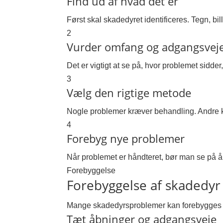
Find ud af hvad det er
Først skal skadedyret identificeres. Tegn, bil
2
Vurder omfang og adgangsvej
Det er vigtigt at se på, hvor problemet sidde
3
Vælg den rigtige metode
Nogle problemer kræver behandling. Andre kræ
4
Forebyg nye problemer
Når problemet er håndteret, bør man se på år
Forebyggelse
Forebyggelse af skadedyr
Mange skadedyrsproblemer kan forebygges ved
Tæt åbninger og adgangsveje