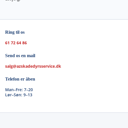
Ring til os
61 72 64 86
Send os en mail
salg@azskadedyrsservice.dk
Telefon er åben
Man–Fre: 7–20
Lør–Søn: 9–13