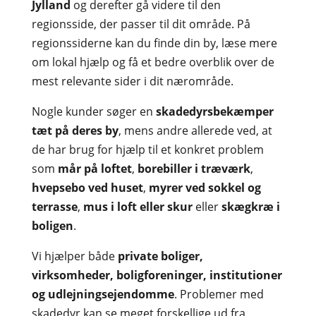
Jylland
og derefter gå videre til den
regionsside, der passer til dit område. På
regionssiderne kan du finde din by, læse mere
om lokal hjælp og få et bedre overblik over de
mest relevante sider i dit nærområde.
Nogle kunder søger en
skadedyrsbekæmper
tæt på deres by
, mens andre allerede ved, at
de har brug for hjælp til et konkret problem
som
mår på loftet
,
borebiller i træværk
,
hvepsebo ved huset
,
myrer ved sokkel og
terrasse
,
mus i loft eller skur
eller
skægkræ i
boligen
.
Vi hjælper både
private boliger,
virksomheder, boligforeninger, institutioner
og udlejningsejendomme
. Problemer med
skadedyr kan se meget forskellige ud fra