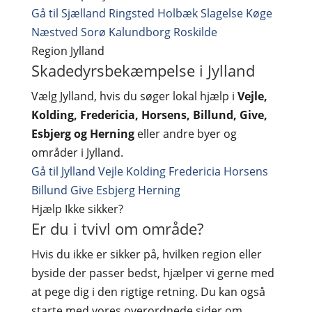
Gå til Sjælland
Ringsted
Holbæk
Slagelse
Køge
Næstved
Sorø
Kalundborg
Roskilde
Region
Jylland
Skadedyrsbekæmpelse i Jylland
Vælg Jylland, hvis du søger lokal hjælp i
Vejle,
Kolding, Fredericia, Horsens, Billund, Give,
Esbjerg og Herning
eller andre byer og
områder i Jylland.
Gå til Jylland
Vejle
Kolding
Fredericia
Horsens
Billund
Give
Esbjerg
Herning
Hjælp
Ikke sikker?
Er du i tvivl om område?
Hvis du ikke er sikker på, hvilken region eller
byside der passer bedst, hjælper vi gerne med
at pege dig i den rigtige retning. Du kan også
starte med vores overordnede sider om