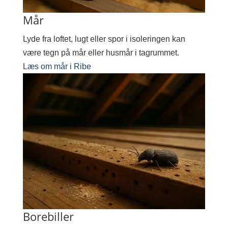
Mår
Lyde fra loftet, lugt eller spor i isoleringen kan
være tegn på mår eller husmår i tagrummet.
Læs om mår i Ribe
Borebiller