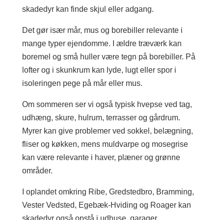
skadedyr kan finde skjul eller adgang.
Det gør især mår, mus og borebiller relevante i
mange typer ejendomme. I ældre træværk kan
boremel og små huller være tegn på borebiller. På
lofter og i skunkrum kan lyde, lugt eller spor i
isoleringen pege på mår eller mus.
Om sommeren ser vi også typisk hvepse ved tag,
udhæng, skure, hulrum, terrasser og gårdrum.
Myrer kan give problemer ved sokkel, belægning,
fliser og køkken, mens muldvarpe og mosegrise
kan være relevante i haver, plæner og grønne
områder.
I oplandet omkring Ribe, Gredstedbro, Bramming,
Vester Vedsted, Egebæk-Hviding og Roager kan
skadedyr også opstå i udhuse, garager,