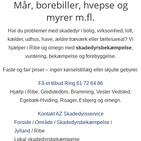
Mår, borebiller, hvepse og
myrer m.fl.
Har du problemer med skadedyr i bolig, virksomhed, loft,
kælder, udhus, have, ældre træværk eller fællesareal? Vi
hjælper i Ribe og omegn med
skadedyrsbekæmpelse
,
vurdering, bekæmpelse og forebyggelse.
Faste og fair priser – ingen kørselstillæg eller skjulte gebyrer.
Få et tilbud
Ring 61 72 64 86
Hjælp i Ribe, Gredstedbro, Bramming, Vester Vedsted,
Egebæk-Hviding, Roager, Esbjerg og omegn.
Kontakt AZ Skadedyrsservice
Forside
/
Område
/
Skadedyrsbekæmpelse i
Jylland
/
Ribe
Lokal skadedyrsbekæmpelse