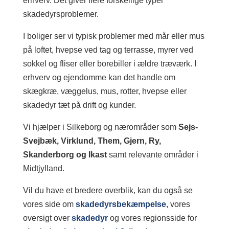
erhverv. Det giver flere forskellige typer
skadedyrsproblemer.
I boliger ser vi typisk problemer med mår eller mus
på loftet, hvepse ved tag og terrasse, myrer ved
sokkel og fliser eller borebiller i ældre træværk. I
erhverv og ejendomme kan det handle om
skægkræ, væggelus, mus, rotter, hvepse eller
skadedyr tæt på drift og kunder.
Vi hjælper i Silkeborg og nærområder som
Sejs-
Svejbæk, Virklund, Them, Gjern, Ry,
Skanderborg og Ikast
samt relevante områder i
Midtjylland.
Vil du have et bredere overblik, kan du også se
vores side om
skadedyrsbekæmpelse
, vores
oversigt over
skadedyr
og vores regionsside for