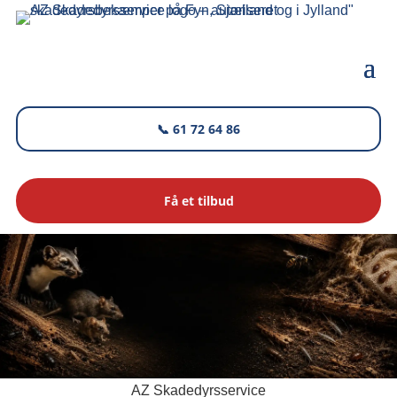
📞 61 72 64 86
Få et tilbud
AZ Skadedyrsservice