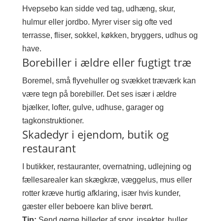
Hvepsebo kan sidde ved tag, udhæng, skur,
hulmur eller jordbo. Myrer viser sig ofte ved
terrasse, fliser, sokkel, køkken, bryggers, udhus og
have.
Borebiller i ældre eller fugtigt træ
Boremel, små flyvehuller og svækket træværk kan
være tegn på borebiller. Det ses især i ældre
bjælker, lofter, gulve, udhuse, garager og
tagkonstruktioner.
Skadedyr i ejendom, butik og
restaurant
I butikker, restauranter, overnatning, udlejning og
fællesarealer kan skægkræ, væggelus, mus eller
rotter kræve hurtig afklaring, især hvis kunder,
gæster eller beboere kan blive berørt.
Tip:
Send gerne billeder af spor, insekter, huller,