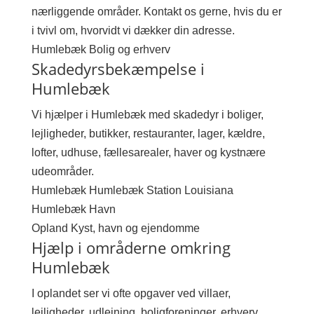
nærliggende områder. Kontakt os gerne, hvis du er
i tvivl om, hvorvidt vi dækker din adresse.
Humlebæk
Bolig og erhverv
Skadedyrsbekæmpelse i
Humlebæk
Vi hjælper i Humlebæk med skadedyr i boliger,
lejligheder, butikker, restauranter, lager, kældre,
lofter, udhuse, fællesarealer, haver og kystnære
udeområder.
Humlebæk
Humlebæk Station
Louisiana
Humlebæk Havn
Opland
Kyst, havn og ejendomme
Hjælp i områderne omkring
Humlebæk
I oplandet ser vi ofte opgaver ved villaer,
lejligheder, udlejning, boligforeninger, erhverv,