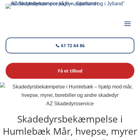
📞 61 72 64 86
Få et tilbud
AZ Skadedyrsservice
Skadedyrsbekæmpelse i
Humlebæk
Mår, hvepse, myrer