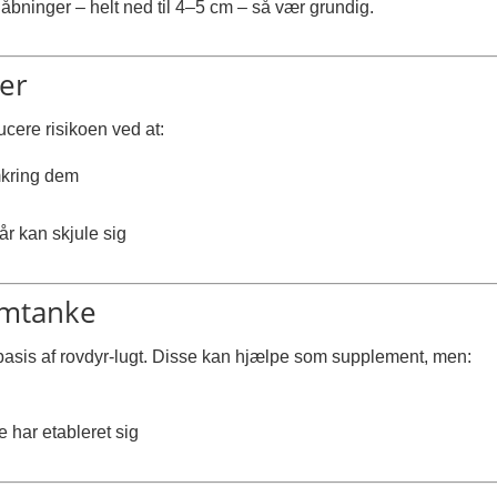
bninger – helt ned til 4–5 cm – så vær grundig.
ter
ucere risikoen ved at:
mkring dem
r kan skjule sig
omtanke
 basis af rovdyr-lugt. Disse kan hjælpe som supplement, men:
e har etableret sig