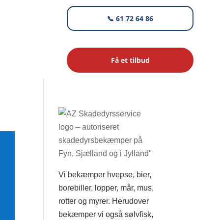
📞 61 72 64 86
Få et tilbud
Vi bekæmper hvepse, bier,
borebiller, lopper, mår, mus,
rotter og myrer. Herudover
bekæmper vi også sølvfisk,