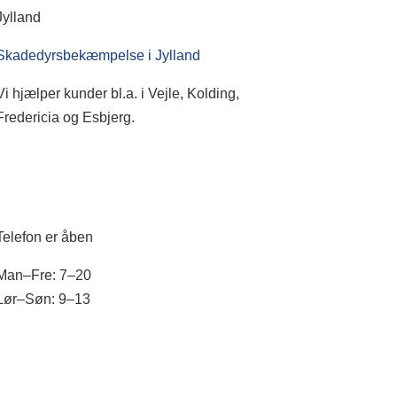
Jylland
Skadedyrsbekæmpelse i Jylland
Vi hjælper kunder bl.a. i Vejle, Kolding,
Fredericia og Esbjerg.
Telefon er åben
Man–Fre: 7–20
Lør–Søn: 9–13