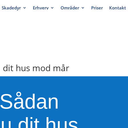
Skadedyr
Erhverv
Områder
Priser
Kontakt
u dit hus mod mår
 Sådan
du dit hus