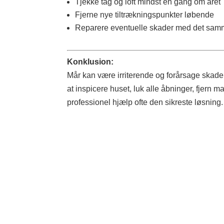
Tjekke tag og loft mindst én gang om året
Fjerne nye tiltrækningspunkter løbende
Reparere eventuelle skader med det sa
Konklusion:
Mår kan være irriterende og forårsage skad
at inspicere huset, luk alle åbninger, fjern 
professionel hjælp ofte den sikreste løsning.