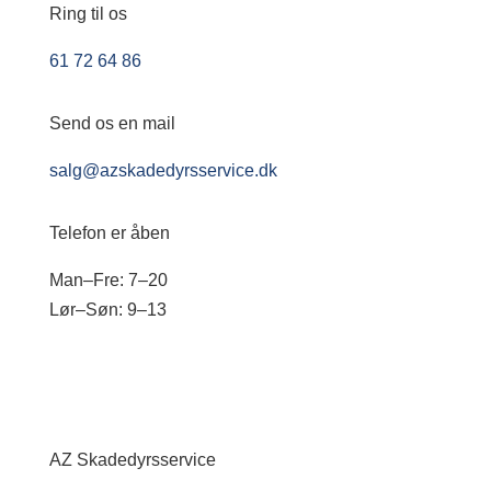
Ring til os
61 72 64 86
Send os en mail
salg@azskadedyrsservice.dk
Telefon er åben
Man–Fre: 7–20
Lør–Søn: 9–13
AZ Skadedyrsservice