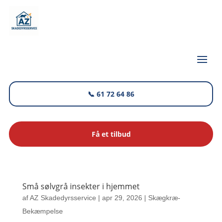
📞 61 72 64 86
Få et tilbud
Små sølvgrå insekter i hjemmet
af
AZ Skadedyrsservice
|
apr 29, 2026
|
Skægkræ-
Bekæmpelse