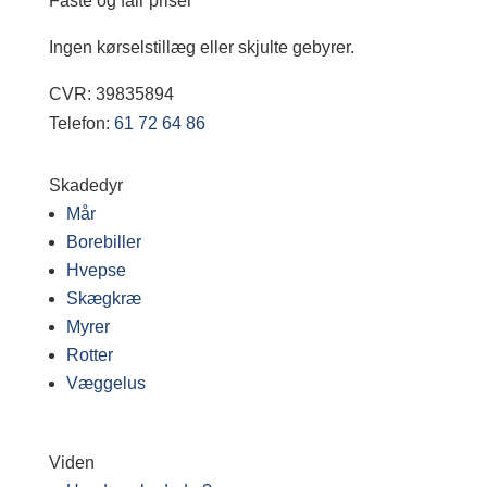
Faste og fair priser
Ingen kørselstillæg eller skjulte gebyrer.
CVR: 39835894
Telefon:
61 72 64 86
Skadedyr
Mår
Borebiller
Hvepse
Skægkræ
Myrer
Rotter
Væggelus
Viden