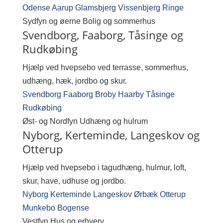
Odense
Aarup
Glamsbjerg
Vissenbjerg
Ringe
Sydfyn og øerne
Bolig og sommerhus
Svendborg, Faaborg, Tåsinge og
Rudkøbing
Hjælp ved hvepsebo ved terrasse, sommerhus,
udhæng, hæk, jordbo og skur.
Svendborg
Faaborg
Broby
Haarby
Tåsinge
Rudkøbing
Øst- og Nordfyn
Udhæng og hulrum
Nyborg, Kerteminde, Langeskov og
Otterup
Hjælp ved hvepsebo i tagudhæng, hulmur, loft,
skur, have, udhuse og jordbo.
Nyborg
Kerteminde
Langeskov
Ørbæk
Otterup
Munkebo
Bogense
Vestfyn
Hus og erhverv