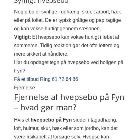
Synligt hvepsebo
Nogle bo er synlige i udhæng, skur, carport, hæk
eller på loftet. De er typisk grålige og papiragtige
og kan vokse hurtigt gennem sæsonen.
Vigtigt:
Et hvepsebo kan vokse hurtigt i løbet af
sommeren. Tidlig reaktion gør det ofte lettere og
mere sikkert at håndtere.
Har du opdaget tegn på hvepsebo ved boligen på
Fyn?
Få et tilbud
Ring 61 72 64 86
Fjernelse
Fjernelse af hvepsebo på Fyn
– hvad gør man?
Hvis et
hvepsebo på Fyn
sidder i tagudhæng,
loft, hulmur, skur, hæk eller som jordbo, kan det
være risikabelt at forsøge selv. Hvepse kan