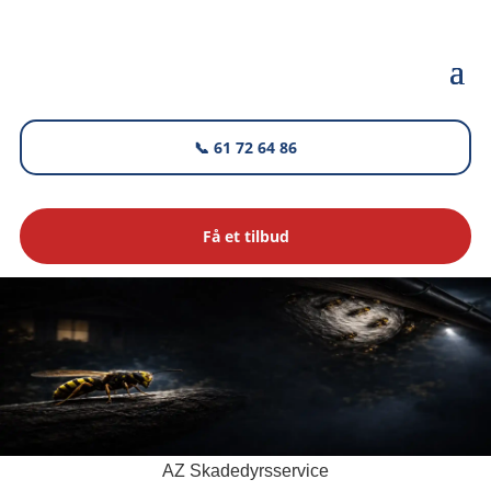
📞 61 72 64 86
Få et tilbud
AZ Skadedyrsservice