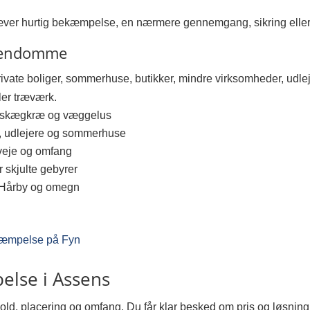
æver hurtig bekæmpelse, en nærmere gennemgang, sikring eller
 ejendomme
private boliger, sommerhuse, butikker, mindre virksomheder, ud
ler træværk.
r, skægkræ og væggelus
v, udlejere og sommerhuse
sveje og omfang
r skjulte gebyrer
, Hårby og omegn
æmpelse på Fyn
else i Assens
d, placering og omfang. Du får klar besked om pris og løsning, 