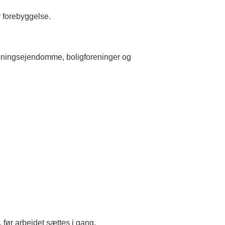
 forebyggelse.
lejningsejendomme, boligforeninger og
før arbejdet sættes i gang.