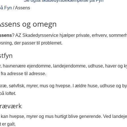
Se også skadedyrsbekæmpelse på Fyn
å Fyn
/
Assens
Assens og omegn
ssens
? AZ Skadedyrsservice hjælper private, erhverv, sommerhu
ning, der passer til problemet.
stfyn
r, havnenære ejendomme, landejendomme, udhuse, haver og kys
ra adresse til adresse.
kræ, sølvfisk, myrer, mus og hvepse. I ældre huse, udhuse og 
å loftet.
 træværk
 kan hvepse, myrer og mus hurtigt blive generende. Ved landeje
 er galt.