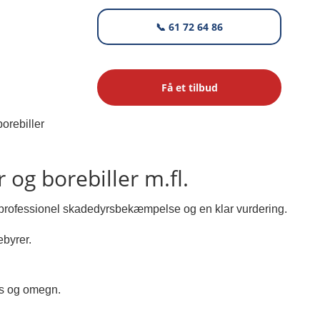
📞 61 72 64 86
Få et tilbud
 og borebiller m.fl.
d professionel skadedyrsbekæmpelse og en klar vurdering.
ebyrer.
ns og omegn.