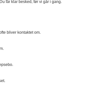
 får klar besked, før vi går i gang.
ofte bliver kontaktet om.
um.
vepsebo.
set.