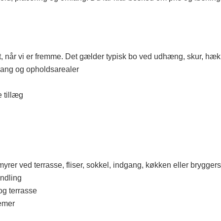
når vi er fremme. Det gælder typisk bo ved udhæng, skur, hæk, h
gang og opholdsarealer
 tillæg
rer ved terrasse, fliser, sokkel, indgang, køkken eller bryggers
ndling
og terrasse
emer