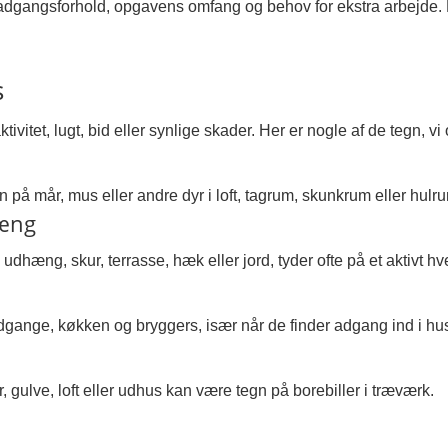
 adgangsforhold, opgavens omfang og behov for ekstra arbejde. Du
s
itet, lugt, bid eller synlige skader. Her er nogle af de tegn, vi 
 på mår, mus eller andre dyr i loft, tagrum, skunkrum eller hulr
hæng
dhæng, skur, terrasse, hæk eller jord, tyder ofte på et aktivt h
 indgange, køkken og bryggers, især når de finder adgang ind i hu
 gulve, loft eller udhus kan være tegn på borebiller i træværk.