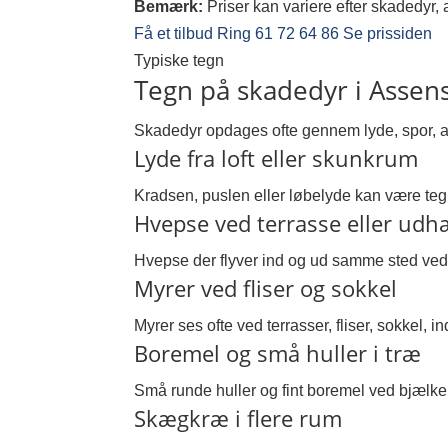
Bemærk:
Priser kan variere efter skadedyr,
Få et tilbud
Ring 61 72 64 86
Se prissiden
Typiske tegn
Tegn på skadedyr i Assen
Skadedyr opdages ofte gennem lyde, spor, aktiv
Lyde fra loft eller skunkrum
Kradsen, puslen eller løbelyde kan være tegn
Hvepse ved terrasse eller ud
Hvepse der flyver ind og ud samme sted ved u
Myrer ved fliser og sokkel
Myrer ses ofte ved terrasser, fliser, sokkel,
Boremel og små huller i træ
Små runde huller og fint boremel ved bjælker,
Skægkræ i flere rum