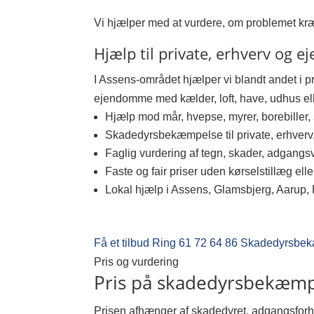
Vi hjælper med at vurdere, om problemet kr
Hjælp til private, erhverv og
I Assens-området hjælper vi blandt andet i 
ejendomme med kælder, loft, have, udhus el
Hjælp mod mår, hvepse, myrer, borebille
Skadedyrsbekæmpelse til private, erhver
Faglig vurdering af tegn, skader, adgang
Faste og fair priser uden kørselstillæg elle
Lokal hjælp i Assens, Glamsbjerg, Aarup
Få et tilbud
Ring 61 72 64 86
Skadedyrsbek
Pris og vurdering
Pris på skadedyrsbekæmp
Prisen afhænger af skadedyret, adgangsforhol