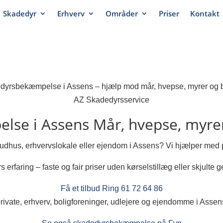
Skadedyr
Erhverv
Områder
Priser
Kontakt
AZ Skadedyrsservice
lse i Assens
Mår, hvepse, myrer
, udhus, erhvervslokale eller ejendom i Assens? Vi hjælper me
s erfaring – faste og fair priser uden kørselstillæg eller skjulte g
Få et tilbud
Ring 61 72 64 86
private, erhverv, boligforeninger, udlejere og ejendomme i Asse