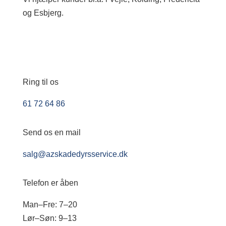
og Esbjerg.
Ring til os
61 72 64 86
Send os en mail
salg@azskadedyrsservice.dk
Telefon er åben
Man–Fre: 7–20
Lør–Søn: 9–13