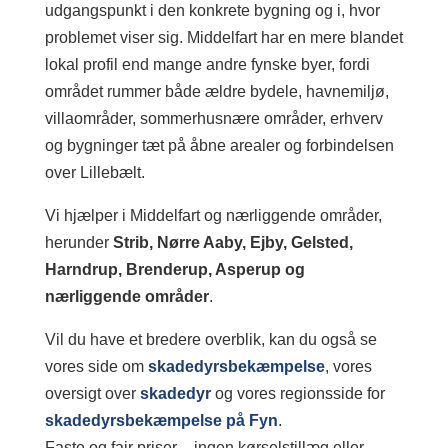
udgangspunkt i den konkrete bygning og i, hvor
problemet viser sig. Middelfart har en mere blandet
lokal profil end mange andre fynske byer, fordi
området rummer både ældre bydele, havnemiljø,
villaområder, sommerhusnære områder, erhverv
og bygninger tæt på åbne arealer og forbindelsen
over Lillebælt.
Vi hjælper i Middelfart og nærliggende områder,
herunder
Strib, Nørre Aaby, Ejby, Gelsted,
Harndrup, Brenderup, Asperup og
nærliggende områder
.
Vil du have et bredere overblik, kan du også se
vores side om
skadedyrsbekæmpelse
, vores
oversigt over
skadedyr
og vores regionsside for
skadedyrsbekæmpelse på Fyn
.
Faste og fair priser – ingen kørselstillæg eller