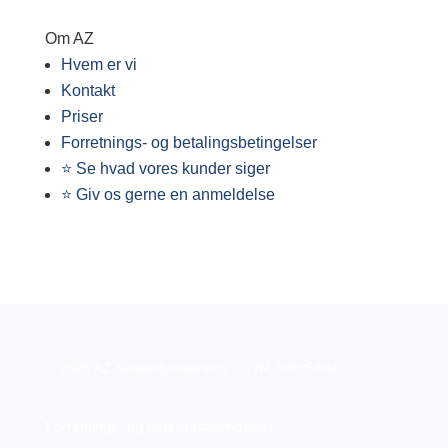
Om AZ
Hvem er vi
Kontakt
Priser
Forretnings- og betalingsbetingelser
⭐ Se hvad vores kunder siger
⭐ Giv os gerne en anmeldelse
© 2026 AZ Skadedyrsservice · CVR 39835894
Forretnings- og betalingsbetingelser