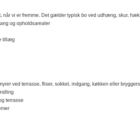
når vi er fremme. Det gælder typisk bo ved udhæng, skur, hæk, h
gang og opholdsarealer
 tillæg
rer ved terrasse, fliser, sokkel, indgang, køkken eller bryggers
ndling
og terrasse
emer