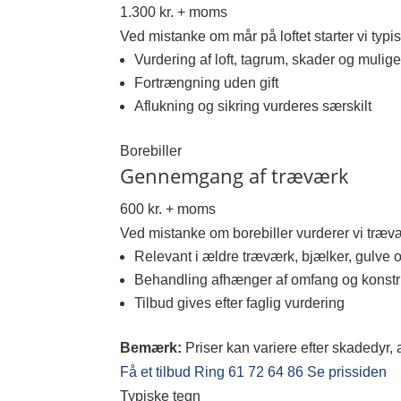
1.300 kr. + moms
Ved mistanke om mår på loftet starter vi ty
Vurdering af loft, tagrum, skader og muli
Fortrængning uden gift
Aflukning og sikring vurderes særskilt
Borebiller
Gennemgang af træværk
600 kr. + moms
Ved mistanke om borebiller vurderer vi træv
Relevant i ældre træværk, bjælker, gulve o
Behandling afhænger af omfang og konstr
Tilbud gives efter faglig vurdering
Bemærk:
Priser kan variere efter skadedyr,
Få et tilbud
Ring 61 72 64 86
Se prissiden
Typiske tegn