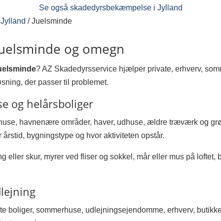
Se også skadedyrsbekæmpelse i Jylland
Jylland
/
Juelsminde
Juelsminde og omegn
uelsminde
? AZ Skadedyrsservice hjælper private, erhverv, som
ning, der passer til problemet.
e og helårsboliger
use, havnenære områder, haver, udhuse, ældre træværk og grøn
 årstid, bygningstype og hvor aktiviteten opstår.
ller skur, myrer ved fliser og sokkel, mår eller mus på loftet, 
dlejning
ate boliger, sommerhuse, udlejningsejendomme, erhverv, butikke