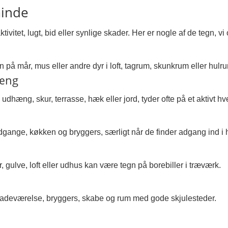
minde
itet, lugt, bid eller synlige skader. Her er nogle af de tegn, vi 
 på mår, mus eller andre dyr i loft, tagrum, skunkrum eller hulr
hæng
dhæng, skur, terrasse, hæk eller jord, tyder ofte på et aktivt h
 indgange, køkken og bryggers, særligt når de finder adgang ind i 
 gulve, loft eller udhus kan være tegn på borebiller i træværk.
badeværelse, bryggers, skabe og rum med gode skjulesteder.