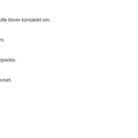
ofte bliver kontaktet om.
um.
vepsebo.
huset.