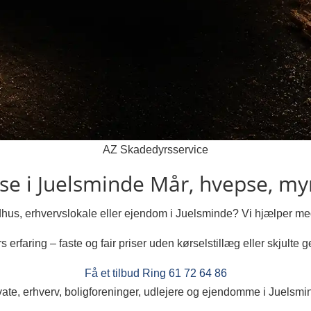
AZ Skadedyrsservice
e i Juelsminde
Mår, hvepse, myr
udhus, erhvervslokale eller ejendom i Juelsminde? Vi hjælper 
s erfaring – faste og fair priser uden kørselstillæg eller skjulte g
Få et tilbud
Ring 61 72 64 86
ivate, erhverv, boligforeninger, udlejere og ejendomme i Juelsm