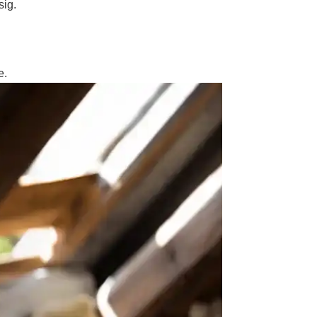
sig.
e.