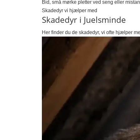
Bid, små mørke pletter ved seng eller mistank
Skadedyr vi hjælper med
Skadedyr i Juelsminde
Her finder du de skadedyr, vi ofte hjælper m