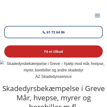
📞 61 72 64 86
Få et tilbud
AZ Skadedyrsservice
Skadedyrsbekæmpelse i Greve
Mår, hvepse, myrer og
borebiller m.fl.