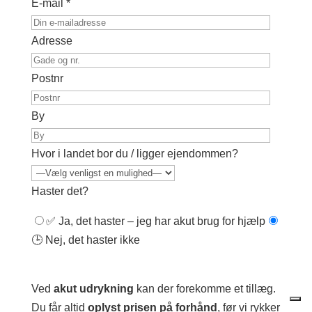
E-mail *
Adresse
Postnr
By
Hvor i landet bor du / ligger ejendommen?
Haster det?
✅ Ja, det haster – jeg har akut brug for hjælp
🕒 Nej, det haster ikke
Ved
akut udrykning
kan der forekomme et tillæg.
Du får altid
oplyst prisen på forhånd
, før vi rykker