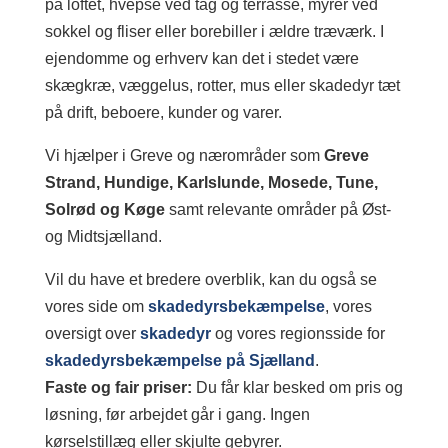
på loftet, hvepse ved tag og terrasse, myrer ved
sokkel og fliser eller borebiller i ældre træværk. I
ejendomme og erhverv kan det i stedet være
skægkræ, væggelus, rotter, mus eller skadedyr tæt
på drift, beboere, kunder og varer.
Vi hjælper i Greve og nærområder som
Greve
Strand, Hundige, Karlslunde, Mosede, Tune,
Solrød og Køge
samt relevante områder på Øst-
og Midtsjælland.
Vil du have et bredere overblik, kan du også se
vores side om
skadedyrsbekæmpelse
, vores
oversigt over
skadedyr
og vores regionsside for
skadedyrsbekæmpelse på Sjælland
.
Faste og fair priser:
Du får klar besked om pris og
løsning, før arbejdet går i gang. Ingen
kørselstillæg eller skjulte gebyrer.