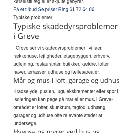
kørselstillæg eller skjulte gebyrer.
Få et tilbud
Se priser
Ring 61 72 64 86
Typiske problemer
Typiske skadedyrsproblemer
i Greve
I Greve ser vi skadedyrsproblemer i villaer,
rækkehuse, lejligheder, etagebyggeri, erhverv,
udlejning, restauranter, butikker, kældre, lofter,
haver, terrasser, udhuse og fællesarealer.
Mår og mus i loft, garage og udhus
Kradselyde, puslen, lugt, ekskrementer eller spor i
isoleringen kan pege på mår eller mus. I Greve-
området er lofter, skunkrum, tagfod, udhæng,
garager og udhuse ofte relevante steder at
undersøge.
Hvepse og myrer ved hus og