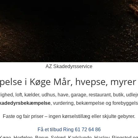
AZ Skadedyrsservice
else i Køge
Mår, hvepse, myrer 
ighed, loft, kælder, udhus, have, garage, restaurant, butik, udl
kadedyrsbekæmpelse
, vurdering, bekæmpelse og forebyggels
Faste og fair priser – ingen kørselstillæg eller skjulte gebyrer.
Få et tilbud
Ring 61 72 64 86
 Køge, Herfølge, Borup, Solrød, Karlslunde, Haslev, Ringsted o