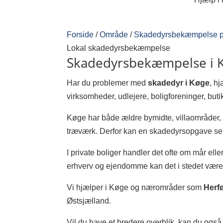
Forside
/
Område
/
Skadedyrsbekæmpelse p
Lokal skadedyrsbekæmpelse
Skadedyrsbekæmpelse i 
Har du problemer med
skadedyr i Køge
, h
virksomheder, udlejere, boligforeninger, but
Køge har både ældre bymidte, villaområder, 
træværk. Derfor kan en skadedyrsopgave se m
I private boliger handler det ofte om mår elle
erhverv og ejendomme kan det i stedet være 
Vi hjælper i Køge og nærområder som
Herf
Østsjælland.
Vil du have et bredere overblik, kan du ogs