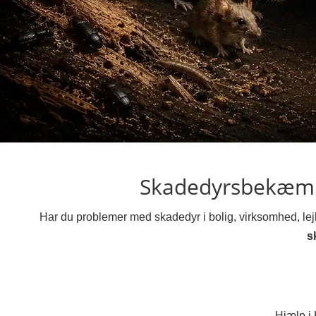
Skadedyrsbekæmp
Har du problemer med skadedyr i bolig, virksomhed, lejl
s
Hjælp i