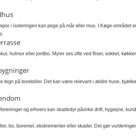
udhus
 spor i isoleringen kan pege på mår eller mus. I Køge-området e
e.
errasse
, hulmur eller jordbo. Myrer ses ofte ved fliser, sokkel, køkken,
 bygninger
tegn på borebiller. Det kan være relevant i ældre huse, bjælker
ejendom
oligforeninger og erhverv kan skadedyr påvirke drift, hygiejne, k
ller, bo, boremel, ekskrementer eller skader. Det gør vurderingen