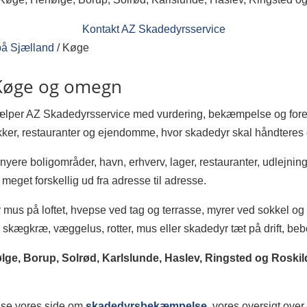
Kontakt AZ Skadedyrsservice
å Sjælland
/
Køge
Køge og omegn
jælper AZ Skadedyrsservice med vurdering, bekæmpelse og foreb
ikker, restauranter og ejendomme, hvor skadedyr skal håndteres o
nyere boligområder, havn, erhverv, lager, restauranter, udlejn
eget forskellig ud fra adresse til adresse.
r mus på loftet, hvepse ved tag og terrasse, myrer ved sokkel og fl
skægkræ, væggelus, rotter, mus eller skadedyr tæt på drift, beb
ølge, Borup, Solrød, Karlslunde, Haslev, Ringsted og Roskil
å se vores side om
skadedyrsbekæmpelse
, vores oversigt ove