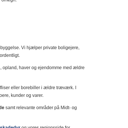
yggelse. Vi hjælper private boligejere,
rdentligt.
ing, opland, haver og ejendomme med ældre
iser eller borebiller i ældre træværk. I
oere, kunder og varer.
de
samt relevante områder på Midt- og
r
skadedyr
og vores regionsside for