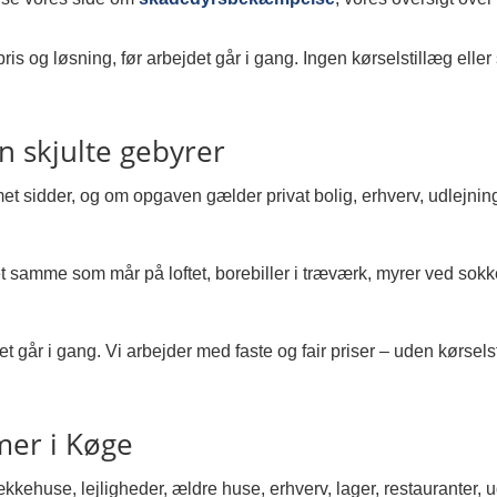
is og løsning, før arbejdet går i gang. Ingen kørselstillæg eller 
en skjulte gebyrer
 sidder, og om opgaven gælder privat bolig, erhverv, udlejning, b
 samme som mår på loftet, borebiller i træværk, myrer ved sokk
et går i gang. Vi arbejder med faste og fair priser – uden kørselst
mer i Køge
ækkehuse, lejligheder, ældre huse, erhverv, lager, restauranter, u