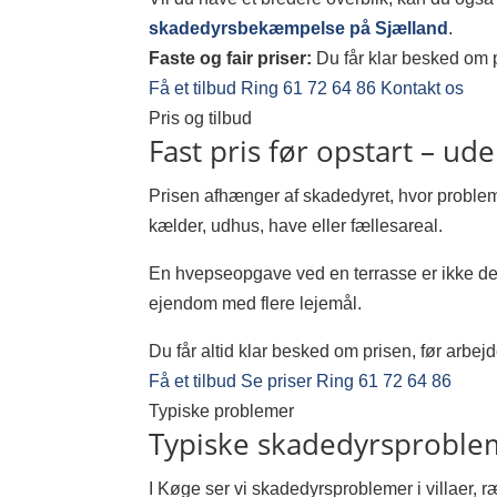
skadedyrsbekæmpelse på Sjælland
.
Faste og fair priser:
Du får klar besked om pr
Få et tilbud
Ring 61 72 64 86
Kontakt os
Pris og tilbud
Fast pris før opstart – ud
Prisen afhænger af skadedyret, hvor problemet
kælder, udhus, have eller fællesareal.
En hvepseopgave ved en terrasse er ikke det
ejendom med flere lejemål.
Du får altid klar besked om prisen, før arbejd
Få et tilbud
Se priser
Ring 61 72 64 86
Typiske problemer
Typiske skadedyrsproble
I Køge ser vi skadedyrsproblemer i villaer, r