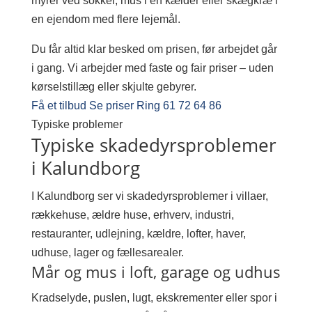
myrer ved sokkel, mus i en kælder eller skægkræ i
en ejendom med flere lejemål.
Du får altid klar besked om prisen, før arbejdet går
i gang. Vi arbejder med faste og fair priser – uden
kørselstillæg eller skjulte gebyrer.
Få et tilbud
Se priser
Ring 61 72 64 86
Typiske problemer
Typiske skadedyrsproblemer
i Kalundborg
I Kalundborg ser vi skadedyrsproblemer i villaer,
rækkehuse, ældre huse, erhverv, industri,
restauranter, udlejning, kældre, lofter, haver,
udhuse, lager og fællesarealer.
Mår og mus i loft, garage og udhus
Kradselyde, puslen, lugt, ekskrementer eller spor i