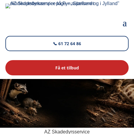
📞 61 72 64 86
Få et tilbud
AZ Skadedyrsservice