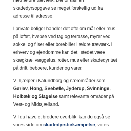
med ældre træværk. Derfor kan en
skadedyrsopgave se meget forskellig ud fra
adresse til adresse.
I private boliger handler det ofte om mår eller mus
på loftet, hvepse ved tag og terrasse, myrer ved
sokkel og fliser eller borebiller i ældre træværk. I
erhverv og ejendomme kan det i stedet være
skægkræ, væggelus, rotter, mus eller skadedyr tæt
på drift, beboere, kunder og varer.
Vi hjælper i Kalundborg og nærområder som
Gørlev, Høng, Svebølle, Jyderup, Svinninge,
Holbæk og Slagelse
samt relevante områder på
Vest- og Midtsjælland.
Vil du have et bredere overblik, kan du også se
vores side om
skadedyrsbekæmpelse
, vores