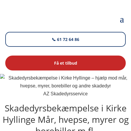
📞 61 72 64 86
Få et tilbud
AZ Skadedyrsservice
Skadedyrsbekæmpelse i Kirke
Hyllinge
Mår, hvepse, myrer og
borebiller m.fl.