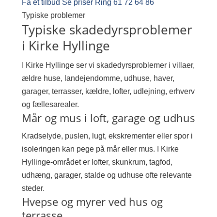
Få et tilbud
Se priser
Ring 61 72 64 86
Typiske problemer
Typiske skadedyrsproblemer
i Kirke Hyllinge
I Kirke Hyllinge ser vi skadedyrsproblemer i villaer,
ældre huse, landejendomme, udhuse, haver,
garager, terrasser, kældre, lofter, udlejning, erhverv
og fællesarealer.
Mår og mus i loft, garage og udhus
Kradselyde, puslen, lugt, ekskrementer eller spor i
isoleringen kan pege på mår eller mus. I Kirke
Hyllinge-området er lofter, skunkrum, tagfod,
udhæng, garager, stalde og udhuse ofte relevante
steder.
Hvepse og myrer ved hus og
terrasse