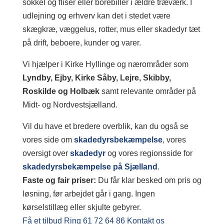
sokkel og fliser eller borebiller i ældre træværk. I
udlejning og erhverv kan det i stedet være
skægkræ, væggelus, rotter, mus eller skadedyr tæt
på drift, beboere, kunder og varer.
Vi hjælper i Kirke Hyllinge og nærområder som
Lyndby, Ejby, Kirke Såby, Lejre, Skibby,
Roskilde og Holbæk
samt relevante områder på
Midt- og Nordvestsjælland.
Vil du have et bredere overblik, kan du også se
vores side om
skadedyrsbekæmpelse
, vores
oversigt over
skadedyr
og vores regionsside for
skadedyrsbekæmpelse på Sjælland
.
Faste og fair priser:
Du får klar besked om pris og
løsning, før arbejdet går i gang. Ingen
kørselstillæg eller skjulte gebyrer.
Få et tilbud
Ring 61 72 64 86
Kontakt os