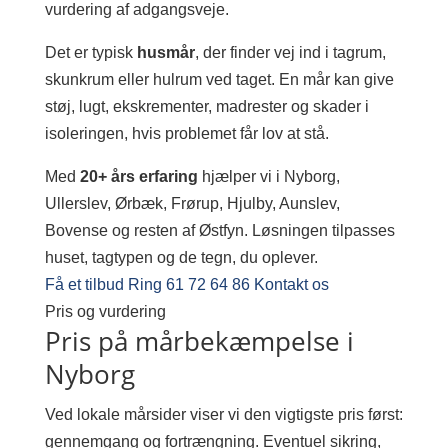
vurdering af adgangsveje.
Det er typisk
husmår
, der finder vej ind i tagrum,
skunkrum eller hulrum ved taget. En mår kan give
støj, lugt, ekskrementer, madrester og skader i
isoleringen, hvis problemet får lov at stå.
Med
20+ års erfaring
hjælper vi i Nyborg,
Ullerslev, Ørbæk, Frørup, Hjulby, Aunslev,
Bovense og resten af Østfyn. Løsningen tilpasses
huset, tagtypen og de tegn, du oplever.
Få et tilbud
Ring 61 72 64 86
Kontakt os
Pris og vurdering
Pris på mårbekæmpelse i
Nyborg
Ved lokale mårsider viser vi den vigtigste pris først:
gennemgang og fortrængning. Eventuel sikring,