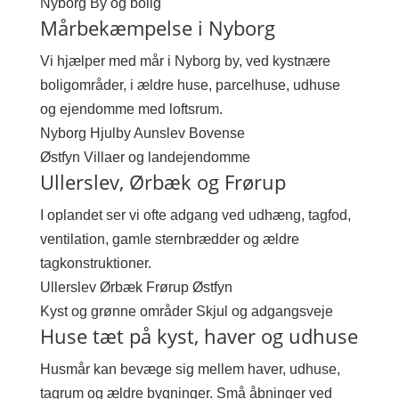
Nyborg
By og bolig
Mårbekæmpelse i Nyborg
Vi hjælper med mår i Nyborg by, ved kystnære
boligområder, i ældre huse, parcelhuse, udhuse
og ejendomme med loftsrum.
Nyborg
Hjulby
Aunslev
Bovense
Østfyn
Villaer og landejendomme
Ullerslev, Ørbæk og Frørup
I oplandet ser vi ofte adgang ved udhæng, tagfod,
ventilation, gamle sternbrædder og ældre
tagkonstruktioner.
Ullerslev
Ørbæk
Frørup
Østfyn
Kyst og grønne områder
Skjul og adgangsveje
Huse tæt på kyst, haver og udhuse
Husmår kan bevæge sig mellem haver, udhuse,
tagrum og ældre bygninger. Små åbninger ved