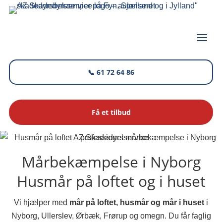
📞 61 72 64 86
Få et tilbud
AZ Skadedyrsservice
Mårbekæmpelse i Nyborg
Husmår på loftet og i huset
Vi hjælper med
mår på loftet, husmår og mår i huset
i
Nyborg, Ullerslev, Ørbæk, Frørup og omegn. Du får faglig