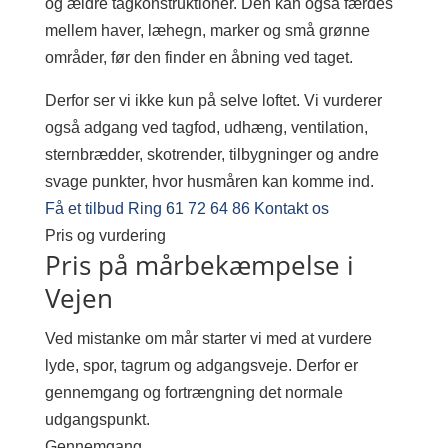
og ældre tagkonstruktioner. Den kan også færdes
mellem haver, læhegn, marker og små grønne
områder, før den finder en åbning ved taget.
Derfor ser vi ikke kun på selve loftet. Vi vurderer
også adgang ved tagfod, udhæng, ventilation,
sternbrædder, skotrender, tilbygninger og andre
svage punkter, hvor husmåren kan komme ind.
Få et tilbud
Ring 61 72 64 86
Kontakt os
Pris og vurdering
Pris på mårbekæmpelse i
Vejen
Ved mistanke om mår starter vi med at vurdere
lyde, spor, tagrum og adgangsveje. Derfor er
gennemgang og fortrængning det normale
udgangspunkt.
Gennemgang