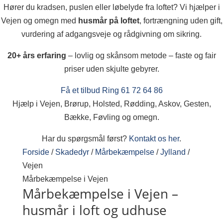
Hører du kradsen, puslen eller løbelyde fra loftet? Vi hjælper i
Vejen og omegn med
husmår på loftet
, fortrængning uden gift,
vurdering af adgangsveje og rådgivning om sikring.
20+ års erfaring
– lovlig og skånsom metode – faste og fair
priser uden skjulte gebyrer.
Få et tilbud
Ring 61 72 64 86
Hjælp i Vejen, Brørup, Holsted, Rødding, Askov, Gesten,
Bække, Føvling og omegn.
Har du spørgsmål først?
Kontakt os her
.
Forside
/
Skadedyr
/
Mårbekæmpelse
/
Jylland
/
Vejen
Mårbekæmpelse i Vejen
Mårbekæmpelse i Vejen –
husmår i loft og udhuse