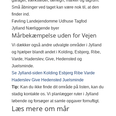
garager, værksteder, læhegn, marker og tagrum.
Små åbninger ved taget kan være nok til, at den
finder ind.
Føvling
Landejendomme
Udhuse
Tagfod
Jylland
Nærliggende byer
Mårbekæmpelse uden for Vejen
Vi dækker også andre udvalgte områder i Jylland
og hjælper blandt andet i Kolding, Esbjerg, Ribe,
Varde, Haderslev, Give, Hedensted og
Juelsminde.
Se Jylland-siden
Kolding
Esbjerg
Ribe
Varde
Haderslev
Give
Hedensted
Juelsminde
Tip:
Kan du ikke finde dit område på listen, kan du
stadig kontakte os. Vi planlægger ruter i Jylland
løbende og forsøger at samle opgaver fornuftigt.
Læs mere om mår