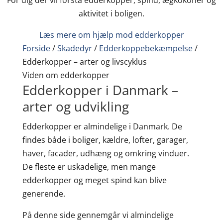
For dig der vil forstå edderkopper, spind, ægkokoner og
aktivitet i boligen.
Læs mere om hjælp mod edderkopper
Forside
/
Skadedyr
/
Edderkoppebekæmpelse
/
Edderkopper – arter og livscyklus
Viden om edderkopper
Edderkopper i Danmark –
arter og udvikling
Edderkopper er almindelige i Danmark. De
findes både i boliger, kældre, lofter, garager,
haver, facader, udhæng og omkring vinduer.
De fleste er uskadelige, men mange
edderkopper og meget spind kan blive
generende.
På denne side gennemgår vi almindelige