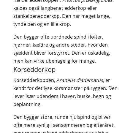
Kælderedderkoppen,
Pholcus phalangioides
,
kaldes også langbenet edderkop eller
stankelbenedderkop. Den har meget lange,
tynde ben og en lille krop.
Den bygger ofte uordnede spind i lofter,
hjørner, kældre og andre steder, hvor den
sjældent bliver forstyrret. Den er uskadelig,
men kan virke ubehagelig for mange.
Korsedderkop
Korsedderkoppen,
Araneus diadematus
, er
kendt for det lyse korsmønster på ryggen. Den
lever især udendørs i haver, buske, hegn og
beplantning.
Den bygger store, runde hjulspind og bliver
ofte mere synlig i sensommeren og efteråret,