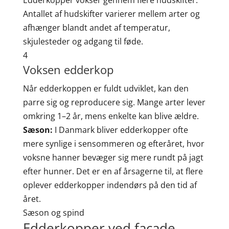
Edderkopper vokser gennem flere hudskifter.
Antallet af hudskifter varierer mellem arter og
afhænger blandt andet af temperatur,
skjulesteder og adgang til føde.
4
Voksen edderkop
Når edderkoppen er fuldt udviklet, kan den
parre sig og reproducere sig. Mange arter lever
omkring 1–2 år, mens enkelte kan blive ældre.
Sæson:
I Danmark bliver edderkopper ofte
mere synlige i sensommeren og efteråret, hvor
voksne hanner bevæger sig mere rundt på jagt
efter hunner. Det er en af årsagerne til, at flere
oplever edderkopper indendørs på den tid af
året.
Sæson og spind
Edderkopper ved facade,