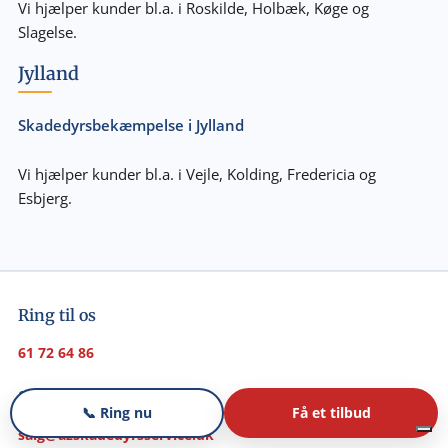
Vi hjælper kunder bl.a. i Roskilde, Holbæk, Køge og
Slagelse.
Jylland
Skadedyrsbekæmpelse i Jylland
Vi hjælper kunder bl.a. i Vejle, Kolding, Fredericia og
Esbjerg.
Ring til os
61 72 64 86
Send os en mail
📞 Ring nu
Få et tilbud
salg@azskadedyrsservice.dk