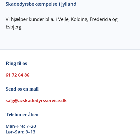
Skadedyrsbekæmpelse i Jylland
Vi hjælper kunder bl.a. i Vejle, Kolding, Fredericia og
Esbjerg.
Ring til os
61 72 64 86
Send os en mail
salg@azskadedyrsservice.dk
Telefon er åben
Man–Fre: 7–20
Lør–Søn: 9–13