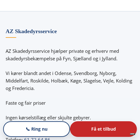
AZ Skadedyrsservice
AZ Skadedyrsservice hjælper private og erhverv med
skadedyrsbekæmpelse på Fyn, Sjælland og i Jylland.
Vi kører blandt andet i Odense, Svendborg, Nyborg,
Middelfart, Roskilde, Holbæk, Køge, Slagelse, Vejle, Kolding
og Fredericia.
Faste og fair priser
Ingen kørselstillæg eller skjulte gebyrer.
📞 Ring nu
Få et tilbud
CVR: 39835894
Telefon:
61 72 64 86