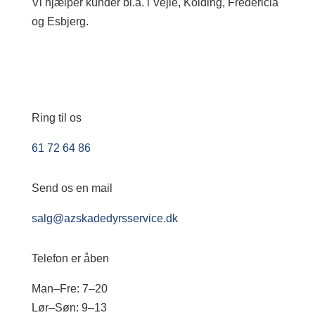
Vi hjælper kunder bl.a. i Vejle, Kolding, Fredericia
og Esbjerg.
Ring til os
61 72 64 86
Send os en mail
salg@azskadedyrsservice.dk
Telefon er åben
Man–Fre: 7–20
Lør–Søn: 9–13