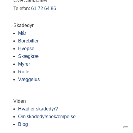
CVR: 39835894
Telefon:
61 72 64 86
Skadedyr
Mår
Borebiller
Hvepse
Skægkræ
Myrer
Rotter
Væggelus
Viden
Hvad er skadedyr?
Om skadedyrsbekæmpelse
Blog