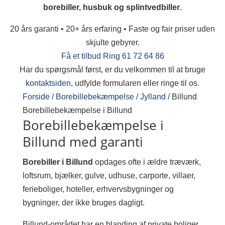
borebiller, husbuk og splintvedbiller
.
20 års garanti • 20+ års erfaring • Faste og fair priser uden
skjulte gebyrer.
Få et tilbud
Ring 61 72 64 86
Har du spørgsmål først, er du velkommen til at bruge
kontaktsiden
, udfylde formularen eller ringe til os.
Forside
/
Borebillebekæmpelse
/
Jylland
/
Billund
Borebillebekæmpelse i Billund
Borebillebekæmpelse i
Billund med garanti
Borebiller i Billund
opdages ofte i ældre træværk,
loftsrum, bjælker, gulve, udhuse, carporte, villaer,
ferieboliger, hoteller, erhvervsbygninger og
bygninger, der ikke bruges dagligt.
Billund-området har en blanding af private boliger,