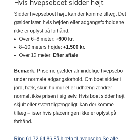
Hvis hvepseboet sidder højt
Sidder hvepseboet højt, kan der komme tillæg. Det
gælder især, hvis højden eller adgangsforholdene
ikke er oplyst på forhånd.
Over 6–8 meter:
+600 kr.
8–10 meters højde:
+1.500 kr.
Over 12 meter:
Efter aftale
Bemærk:
Priserne gælder almindelige hvepsebo
under normale adgangsforhold. Om boet sidder i
jord, hæk, skur, hulmur eller udhæng ændrer
normalt ikke prisen i sig selv. Hvis boet sidder højt,
skjult eller svært tilgængeligt, kan der komme
tillæg – især hvis placeringen ikke er oplyst på
forhånd.
Ring 61 72 64 86
Få hjælp til hvepsebo
Se alle