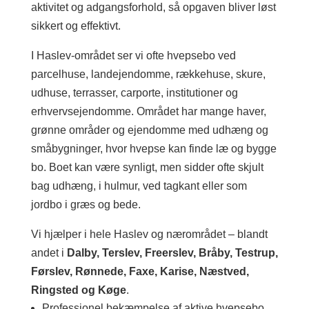
aktivitet og adgangsforhold, så opgaven bliver løst
sikkert og effektivt.
I Haslev-området ser vi ofte hvepsebo ved
parcelhuse, landejendomme, rækkehuse, skure,
udhuse, terrasser, carporte, institutioner og
erhvervsejendomme. Området har mange haver,
grønne områder og ejendomme med udhæng og
småbygninger, hvor hvepse kan finde læ og bygge
bo. Boet kan være synligt, men sidder ofte skjult
bag udhæng, i hulmur, ved tagkant eller som
jordbo i græs og bede.
Vi hjælper i hele Haslev og nærområdet – blandt
andet i
Dalby, Terslev, Freerslev, Bråby, Testrup,
Førslev, Rønnede, Faxe, Karise, Næstved,
Ringsted og Køge
.
Professionel bekæmpelse af aktive hvepsebo