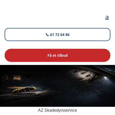
📞 61 72 64 86
Få et tilbud
AZ Skadedyrsservice