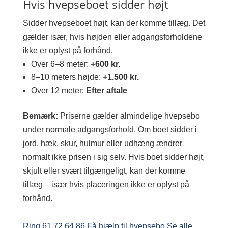
Hvis hvepseboet sidder højt
Sidder hvepseboet højt, kan der komme tillæg. Det
gælder især, hvis højden eller adgangsforholdene
ikke er oplyst på forhånd.
Over 6–8 meter:
+600 kr.
8–10 meters højde:
+1.500 kr.
Over 12 meter:
Efter aftale
Bemærk:
Priserne gælder almindelige hvepsebo
under normale adgangsforhold. Om boet sidder i
jord, hæk, skur, hulmur eller udhæng ændrer
normalt ikke prisen i sig selv. Hvis boet sidder højt,
skjult eller svært tilgængeligt, kan der komme
tillæg – især hvis placeringen ikke er oplyst på
forhånd.
Ring 61 72 64 86
Få hjælp til hvepsebo
Se alle