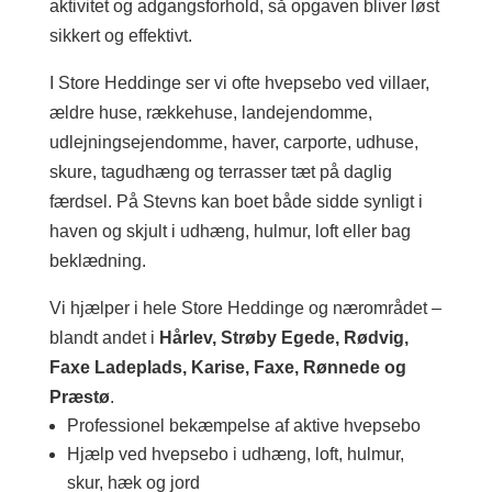
aktivitet og adgangsforhold, så opgaven bliver løst
sikkert og effektivt.
I Store Heddinge ser vi ofte hvepsebo ved villaer,
ældre huse, rækkehuse, landejendomme,
udlejningsejendomme, haver, carporte, udhuse,
skure, tagudhæng og terrasser tæt på daglig
færdsel. På Stevns kan boet både sidde synligt i
haven og skjult i udhæng, hulmur, loft eller bag
beklædning.
Vi hjælper i hele Store Heddinge og nærområdet –
blandt andet i
Hårlev, Strøby Egede, Rødvig,
Faxe Ladeplads, Karise, Faxe, Rønnede og
Præstø
.
Professionel bekæmpelse af aktive hvepsebo
Hjælp ved hvepsebo i udhæng, loft, hulmur,
skur, hæk og jord