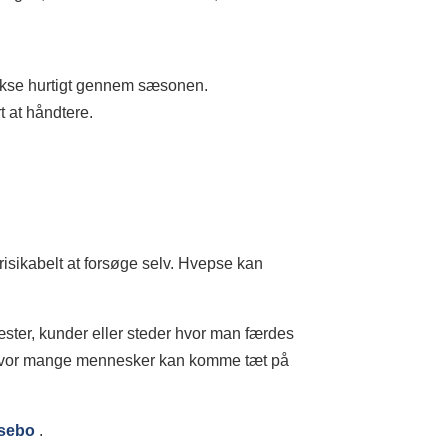
 vokse hurtigt gennem sæsonen.
t at håndtere.
risikabelt at forsøge selv. Hvepse kan
æster, kunder eller steder hvor man færdes
rv, hvor mange mennesker kan komme tæt på
psebo
.