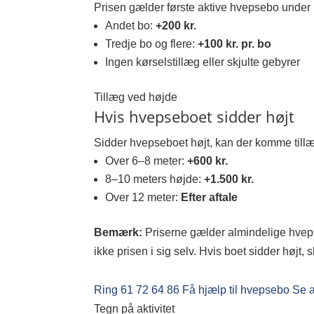
Prisen gælder første aktive hvepsebo under
Andet bo:
+200 kr.
Tredje bo og flere:
+100 kr. pr. bo
Ingen kørselstillæg eller skjulte gebyrer
Tillæg ved højde
Hvis hvepseboet sidder højt
Sidder hvepseboet højt, kan der komme tillæ
Over 6–8 meter:
+600 kr.
8–10 meters højde:
+1.500 kr.
Over 12 meter:
Efter aftale
Bemærk:
Priserne gælder almindelige hveps
ikke prisen i sig selv. Hvis boet sidder højt,
Ring 61 72 64 86
Få hjælp til hvepsebo
Se a
Tegn på aktivitet