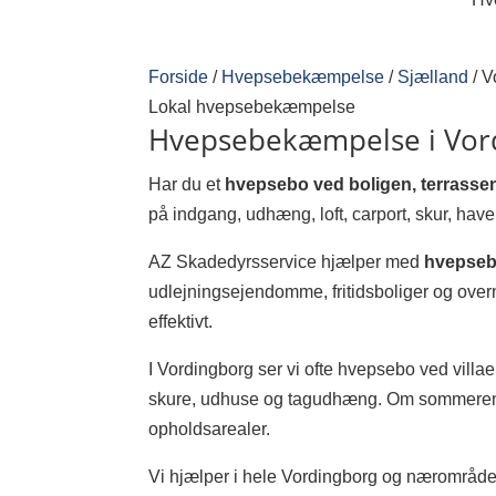
Forside
/
Hvepsebekæmpelse
/
Sjælland
/
V
Lokal hvepsebekæmpelse
Hvepsebekæmpelse i Vordi
Har du et
hvepsebo ved boligen, terrasse
på indgang, udhæng, loft, carport, skur, hav
AZ Skadedyrsservice hjælper med
hvepseb
udlejningsejendomme, fritidsboliger og overn
effektivt.
I Vordingborg ser vi ofte hvepsebo ved villa
skure, udhuse og tagudhæng. Om sommeren k
opholdsarealer.
Vi hjælper i hele Vordingborg og nærområdet