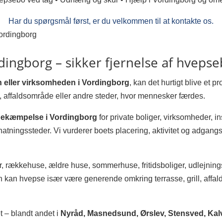
Har du spørgsmål først, er du velkommen til at kontakte os.
ordingborg
ngborg – sikker fjernelse af hveps
n eller virksomheden i Vordingborg
, kan det hurtigt blive et 
e, affaldsområde eller andre steder, hvor mennesker færdes.
ekæmpelse i Vordingborg
for private boliger, virksomheder, ins
atningssteder. Vi vurderer boets placering, aktivitet og adgangsf
er, rækkehuse, ældre huse, sommerhuse, fritidsboliger, udlejnin
an hvepse især være generende omkring terrasse, grill, affa
 – blandt andet i
Nyråd, Masnedsund, Ørslev, Stensved, Ka