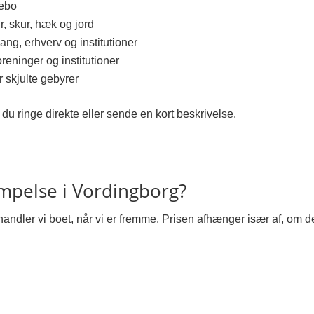
sebo
, skur, hæk og jord
ang, erhverv og institutioner
oreninger og institutioner
r skjulte gebyrer
du ringe direkte eller sende en kort beskrivelse.
pelse i Vordingborg?
ndler vi boet, når vi er fremme. Prisen afhænger især af, om de
g