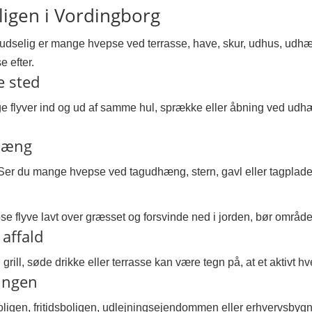
igen i Vordingborg
udselig er mange hvepse ved terrasse, have, skur, udhus, udhæn
e efter.
e sted
e flyver ind og ud af samme hul, sprække eller åbning ved udhæng
dhæng
Ser du mange hvepse ved tagudhæng, stern, gavl eller tagplader,
flyve lavt over græsset og forsvinde ned i jorden, bør området 
affald
ill, søde drikke eller terrasse kan være tegn på, at et aktivt 
ningen
gen, fritidsboligen, udlejningsejendommen eller erhvervsbygning