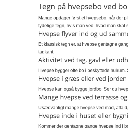
Tegn på hvepsebo ved bol
Mange opdager først et hvepsebo, når der pl
tydelige tegn, hvis man ved, hvad man skal s
Hvepse flyver ind og ud samm
Et klassisk tegn er, at hvepse gentagne gang
tagkant.
Aktivitet ved tag, gavl eller u
Hvepse bygger ofte bo i beskyttede hulrum. 
Hvepse i græs eller ved jorden
Hvepse kan også bygge jordbo. Ser du hvepse 
Mange hvepse ved terrasse og 
Usædvanligt mange hvepse ved mad, affald, gr
Hvepse inde i huset eller byg
Kommer der gentagne gange hvepse ind i boli