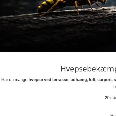
Hvepsebekæmpe
Har du mange
hvepse ved terrasse, udhæng, loft, carport, 
o
20+ år
Hv