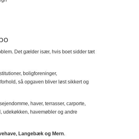
ebo
problem. Det gælder især, hvis boet sidder tæt
titutioner, boligforeninger,
orhold, så opgaven bliver løst sikkert og
gsejendomme, haver, terrasser, carporte,
ld, udekøkken, havemøbler og andre
lvehave, Langebæk og Mern
.