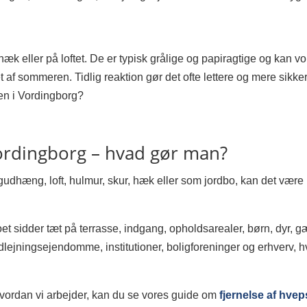
 hæk eller på loftet. De er typisk grålige og papiragtige og kan
 af sommeren. Tidlig reaktion gør det ofte lettere og mere sikker
en i Vordingborg?
Vordingborg – hvad gør man?
agudhæng, loft, hulmur, skur, hæk eller som jordbo, kan det være 
et sidder tæt på terrasse, indgang, opholdsarealer, børn, dyr, g
, udlejningsejendomme, institutioner, boligforeninger og erhve
hvordan vi arbejder, kan du se vores guide om
fjernelse af hve