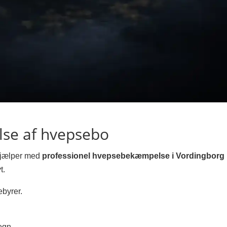
else af hvepsebo
hjælper med
professionel hvepsebekæmpelse i Vordingborg
t.
ebyrer.
egn