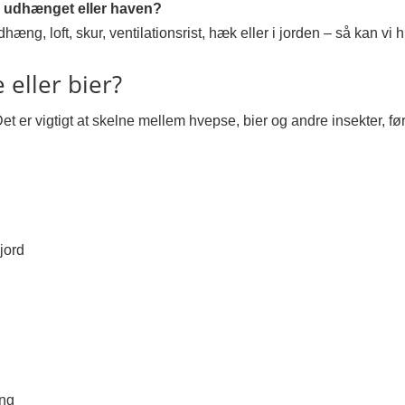
, udhænget eller haven?
dhæng, loft, skur, ventilationsrist, hæk eller i jorden – så kan v
eller bier?
et er vigtigt at skelne mellem hvepse, bier og andre insekter, f
 jord
ing