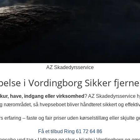
AZ Skadedyrsservice
lse i Vordingborg
Sikker fjern
skur, have, indgang eller virksomhed
? AZ Skadedyrsservice 
g nærområdet, så hvepseboet bliver håndteret sikkert og effektiv
s erfaring – faste og fair priser uden kørselstillæg eller skjulte g
Få et tilbud
Ring 61 72 64 86
epsebo ved tag • Udhæng og skur • Hjælp i Vordingborg og om