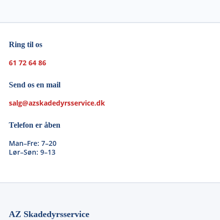
Ring til os
61 72 64 86
Send os en mail
salg@azskadedyrsservice.dk
Telefon er åben
Man–Fre: 7–20
Lør–Søn: 9–13
AZ Skadedyrsservice