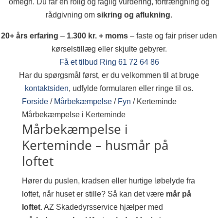
omegn. Du får en rolig og faglig vurdering, fortrængning og
rådgivning om
sikring og aflukning
.
20+ års erfaring
–
1.300 kr. + moms
– faste og fair priser uden
kørselstillæg eller skjulte gebyrer.
Få et tilbud
Ring 61 72 64 86
Har du spørgsmål først, er du velkommen til at bruge
kontaktsiden
, udfylde formularen eller ringe til os.
Forside
/
Mårbekæmpelse
/
Fyn
/
Kerteminde
Mårbekæmpelse i Kerteminde
Mårbekæmpelse i
Kerteminde – husmår på
loftet
Hører du puslen, kradsen eller hurtige løbelyde fra
loftet, når huset er stille? Så kan det være
mår på
loftet
. AZ Skadedyrsservice hjælper med