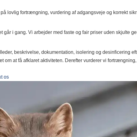
å lovlig fortrængning, vurdering af adgangsveje og korrekt sikr
t går i gang. Vi arbejder med faste og fair priser uden skjulte ge
eder, beskrivelse, dokumentation, isolering og desinficering ef
t om at få afklaret aktiviteten. Derefter vurderer vi fortrængnin
t os