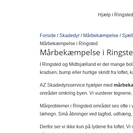
Hjælp i Ringsted
Forside
/
Skadedyr
/
Mårbekæmpelse
/
Sjæl
Mårbekæmpelse i Ringsted
Mårbekæmpelse i Ringsted
I Ringsted og Midtsjælland er der mange boli
kradsen, bump eller hurtige skridt fra loftet,
AZ Skadedyrsservice hjælper med
mårbekæ
områder omkring byen. Vi vurderer tegnene,
Mårproblemer i Ringsted-området ses ofte i 
læhegn. Små åbninger ved tagfod, udhæng, ve
Derfor ser vi ikke kun på lydene fra loftet. V