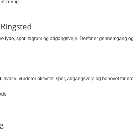
nficering.
 Ringsted
ere lyde, spor, tagrum og adgangsveje. Derfor er gennemgang o
t
, hvor vi vurderer aktivitet, spor, adgangsveje og behovet for næ
ode
ng