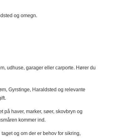
aldsted og omegn.
um, udhuse, garager eller carporte. Hører du
øm, Gyrstinge, Haraldsted og relevante
ft.
t på haver, marker, søer, skovbryn og
 husmåren kommer ind.
d taget og om der er behov for sikring,