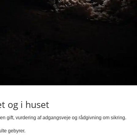
t og i huset
en gift, vurdering af adgangsveje og rådgivning om sikring.
lte gebyrer.