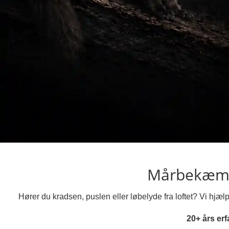
Mårbekæmp
Hører du kradsen, puslen eller løbelyde fra loftet? Vi hj
20+ års erf