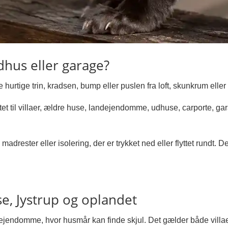
dhus eller garage?
 hurtige trin, kradsen, bump eller puslen fra loft, skunkrum elle
t til villaer, ældre huse, landejendomme, udhuse, carporte, gar
madrester eller isolering, der er trykket ned eller flyttet rundt. 
e, Jystrup og oplandet
ejendomme, hvor husmår kan finde skjul. Det gælder både villa