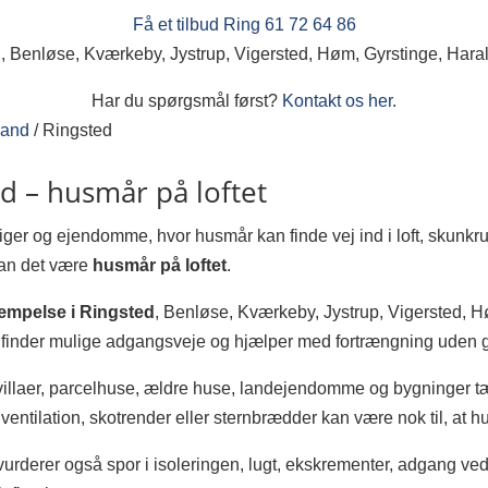
Få et tilbud
Ring 61 72 64 86
, Benløse, Kværkeby, Jystrup, Vigersted, Høm, Gyrstinge, Har
Har du spørgsmål først?
Kontakt os her
.
land
/
Ringsted
 – husmår på loftet
ger og ejendomme, hvor husmår kan finde vej ind i loft, skunkr
 kan det være
husmår på loftet
.
mpelse i Ringsted
, Benløse, Kværkeby, Jystrup, Vigersted, H
 finder mulige adgangsveje og hjælper med fortrængning uden gi
villaer, parcelhuse, ældre huse, landejendomme og bygninger tæ
ntilation, skotrender eller sternbrædder kan være nok til, at
i vurderer også spor i isoleringen, lugt, ekskrementer, adgang ve