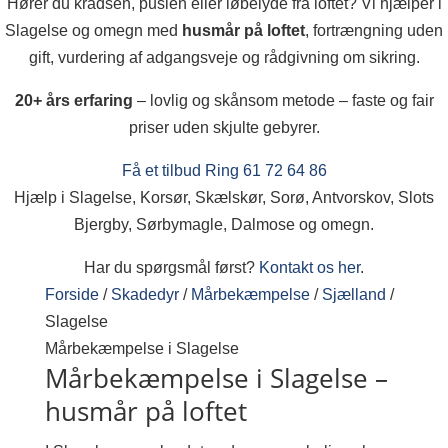
Hører du kradsen, puslen eller løbelyde fra loftet? Vi hjælper i
Slagelse og omegn med
husmår på loftet
, fortrængning uden
gift, vurdering af adgangsveje og rådgivning om sikring.
20+ års erfaring
– lovlig og skånsom metode – faste og fair
priser uden skjulte gebyrer.
Få et tilbud
Ring 61 72 64 86
Hjælp i Slagelse, Korsør, Skælskør, Sorø, Antvorskov, Slots
Bjergby, Sørbymagle, Dalmose og omegn.
Har du spørgsmål først?
Kontakt os her
.
Forside
/
Skadedyr
/
Mårbekæmpelse
/
Sjælland
/
Slagelse
Mårbekæmpelse i Slagelse
Mårbekæmpelse i Slagelse –
husmår på loftet