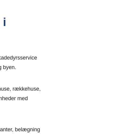
 i
Skadedyrsservice
g byen.
huse, rækkehuse,
somheder med
kanter, belægning