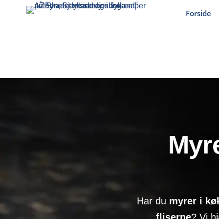
Forside
Myr
Har du
myrer i kø
fliserne
? Vi h