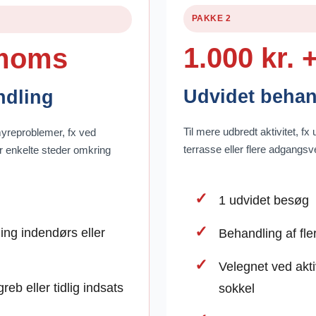
PAKKE 2
1.000 kr.
 moms
Udvidet behan
ndling
Til mere udbredt aktivitet, fx 
myreproblemer, fx ved
terrasse eller flere adgangsv
er enkelte steder omkring
1 udvidet besøg
ng indendørs eller
Behandling af fl
Velegnet ved akti
reb eller tidlig indsats
sokkel