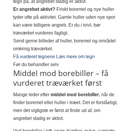
tegn på, at angrebet stadig er aktivt.
Er angrebet aktivt?
Friskt boremel og nye huller
tyder ofte på aktivitet. Gamle huller uden nye spor
kan være tidligere angreb. Er du i tvivl, bør
træværket vurderes fagligt.
Send gerne billeder af huller, boremel og området
omkring træværket.
Få vurderet tegnene
Læs mere om tegn
Før du behandler selv
Middel mod borebiller – få
vurderet træværket først
Mange leder efter
middel mod borebiller
, når de
finder boremel eller huller i træet. Det er forståeligt,
men det vigtigste er først at finde ud af, om
angrebet stadig er aktivt.
Ved borebiller i loft, spær, bjælker, gulve, carporte,