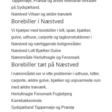
Tappernøje, Præstø og andre relevante områder
på Sydsjælland.
Næstved
Villaer og ældre træværk
Borebiller i Næstved
Vi hjælper med borebiller i loft, spær, bjælker,
gulve, udhuse, carporte og tagkonstruktioner i
Næstved og nærliggende boligområder.
Næstved
Loft
Bjælker
Gulve
Nærområde
Herlufmagle og Fensmark
Borebiller tæt på Næstved
I nærområdet ser vi ofte problemer i udhuse, lofter,
carporte, ældre gulve, bjælker og uopvarmede rum
med ældre træværk.
Herlufmagle
Fensmark
Fuglebjerg
Karrebæksminde
Sydsjælland
Tappernøje og Præstø