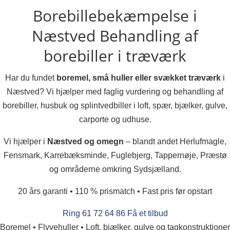
Borebillebekæmpelse i
Næstved
Behandling af
borebiller i træværk
Har du fundet
boremel, små huller eller svækket træværk
i
Næstved? Vi hjælper med faglig vurdering og behandling af
borebiller, husbuk og splintvedbiller i loft, spær, bjælker, gulve,
carporte og udhuse.
Vi hjælper i
Næstved og omegn
– blandt andet Herlufmagle,
Fensmark, Karrebæksminde, Fuglebjerg, Tappernøje, Præstø
og områderne omkring Sydsjælland.
20 års garanti • 110 % prismatch • Fast pris før opstart
Ring 61 72 64 86
Få et tilbud
Boremel • Flyvehuller • Loft, bjælker, gulve og tagkonstruktioner