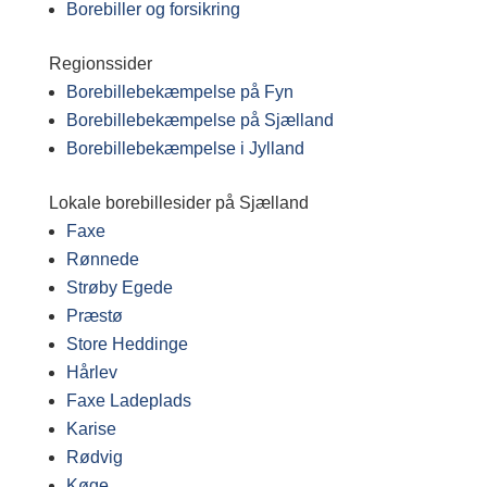
Borebiller og forsikring
Regionssider
Borebillebekæmpelse på Fyn
Borebillebekæmpelse på Sjælland
Borebillebekæmpelse i Jylland
Lokale borebillesider på Sjælland
Faxe
Rønnede
Strøby Egede
Præstø
Store Heddinge
Hårlev
Faxe Ladeplads
Karise
Rødvig
Køge