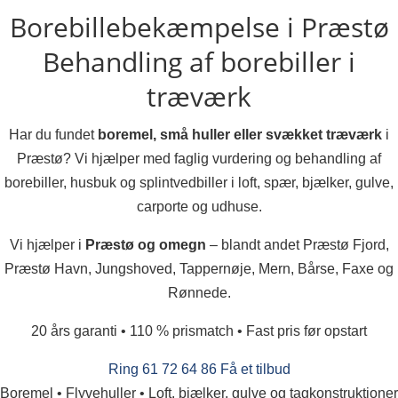
Borebillebekæmpelse i Præstø
Behandling af borebiller i
træværk
Har du fundet
boremel, små huller eller svækket træværk
i
Præstø? Vi hjælper med faglig vurdering og behandling af
borebiller, husbuk og splintvedbiller i loft, spær, bjælker, gulve,
carporte og udhuse.
Vi hjælper i
Præstø og omegn
– blandt andet Præstø Fjord,
Præstø Havn, Jungshoved, Tappernøje, Mern, Bårse, Faxe og
Rønnede.
20 års garanti • 110 % prismatch • Fast pris før opstart
Ring 61 72 64 86
Få et tilbud
Boremel • Flyvehuller • Loft, bjælker, gulve og tagkonstruktioner