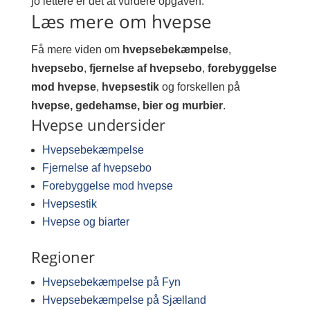
jo lettere er det at vurdere opgaven.
Læs mere om hvepse
Få mere viden om
hvepsebekæmpelse
,
hvepsebo
,
fjernelse af hvepsebo
,
forebyggelse
mod hvepse
,
hvepsestik
og forskellen på
hvepse, gedehamse, bier og murbier
.
Hvepse undersider
Hvepsebekæmpelse
Fjernelse af hvepsebo
Forebyggelse mod hvepse
Hvepsestik
Hvepse og biarter
Regioner
Hvepsebekæmpelse på Fyn
Hvepsebekæmpelse på Sjælland