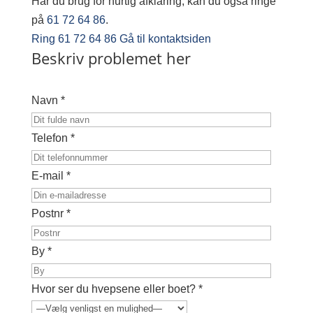
Har du brug for hurtig afklaring, kan du også ringe
på
61 72 64 86
.
Ring 61 72 64 86
Gå til kontaktsiden
Beskriv problemet her
Navn *
Telefon *
E-mail *
Postnr *
By *
Hvor ser du hvepsene eller boet? *