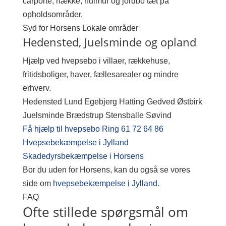
carporte, hække, hulmur og jordbo tæt på
opholdsområder.
Syd for Horsens
Lokale områder
Hedensted, Juelsminde og opland
Hjælp ved hvepsebo i villaer, rækkehuse,
fritidsboliger, haver, fællesarealer og mindre
erhverv.
Hedensted
Lund
Egebjerg
Hatting
Gedved
Østbirk
Juelsminde
Brædstrup
Stensballe
Søvind
Få hjælp til hvepsebo
Ring 61 72 64 86
Hvepsebekæmpelse i Jylland
Skadedyrsbekæmpelse i Horsens
Bor du uden for Horsens, kan du også se vores
side om
hvepsebekæmpelse i Jylland
.
FAQ
Ofte stillede spørgsmål om