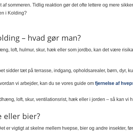
 af sommeren. Tidlig reaktion gør det ofte lettere og mere sikker
en i Kolding?
olding – hvad gør man?
ng, loft, hulmur, skur, hæk eller som jordbo, kan det være risik
et sidder tæt på terrasse, indgang, opholdsarealer, børn, dyr, k
hvordan vi arbejder, kan du se vores guide om
fjernelse af hve
dhæng, loft, skur, ventilationsrist, hæk eller i jorden – så kan v
eller bier?
et er vigtigt at skelne mellem hvepse, bier og andre insekter, f