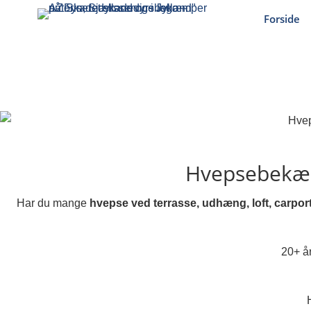
Forside
Hvepsebekæm
Har du mange
hvepse ved terrasse, udhæng, loft, carport
20+ år