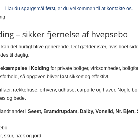
Har du spørgsmål først, er du velkommen til at kontakte os.
ing
ng – sikker fjernelse af hvepsebo
, kan det hurtigt blive generende. Det gælder især, hvis boet sid
des til daglig.
ekæmpelse i Kolding
for private boliger, virksomheder, boligfore
forhold, så opgaven bliver løst sikkert og effektivt.
illaer, rækkehuse, erhverv, udhuse, carporte og haver. Nogle bo 
ræs og bede.
landt andet i
Seest, Bramdrupdam, Dalby, Vonsild, Nr. Bjert,
sebo
, skur, hæk og jord