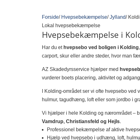
Forside
/
Hvepsebekæmpelse
/
Jylland
/
Kold
Lokal hvepsebekæmpelse
Hvepsebekæmpelse i Koldi
Har du et
hvepsebo ved boligen i Kolding
carport, skur eller andre steder, hvor man fær
AZ Skadedyrsservice hjælper med
hvepseb
vurderer boets placering, aktivitet og adgangs
I Kolding-området ser vi ofte hvepsebo ved v
hulmur, tagudhæng, loft eller som jordbo i g
Vi hjælper i hele Kolding og nærområdet – b
Vamdrup, Christiansfeld og Hejls
.
Professionel bekæmpelse af aktive hvep
Hjælp ved hvepsebo i udhæng, loft, hulmur