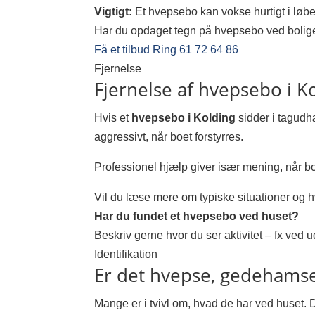
Vigtigt:
Et hvepsebo kan vokse hurtigt i løbet
Har du opdaget tegn på hvepsebo ved bolig
Få et tilbud
Ring 61 72 64 86
Fjernelse
Fjernelse af hvepsebo i K
Hvis et
hvepsebo i Kolding
sidder i tagudhæ
aggressivt, når boet forstyrres.
Professionel hjælp giver især mening, når bo
Vil du læse mere om typiske situationer og 
Har du fundet et hvepsebo ved huset?
Beskriv gerne hvor du ser aktivitet – fx ved u
Identifikation
Er det hvepse, gedehamse 
Mange er i tvivl om, hvad de har ved huset. D