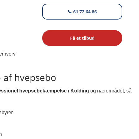
📞 61 72 64 86
Få et tilbud
e af hvepsebo
essionel hvepsebekæmpelse i Kolding
og nærområdet, så
ebyrer.
n