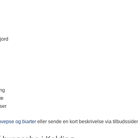
 jord
ing
ræ
ser
hvepse og biarter
eller sende en kort beskrivelse via tilbudsside