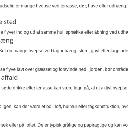
udselig er mange hvepse ved terrasse, dør, have eller udhæng. O
e sted
e flyver ind og ud af samme hul, sprække eller åbning ved udhæng
dhæng
Ser du mange hvepse ved tagudhæng, stern, gavl eller tagplader,
flyve lavt over græsset og forsvinde ned i jorden, bør området 
affald
øde drikke eller terrasse kan være tegn på, at et aktivt hveps
en, kan der være et bo i loft, hulmur eller tagkonstruktion, hvo
 hæk eller på loftet. De er typisk grålige og papiragtige og kan