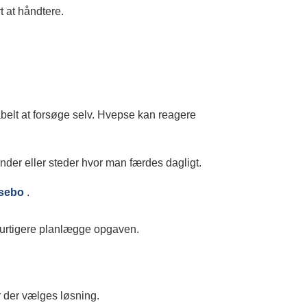
t at håndtere.
abelt at forsøge selv. Hvepse kan reagere
under eller steder hvor man færdes dagligt.
psebo
.
i hurtigere planlægge opgaven.
ør der vælges løsning.