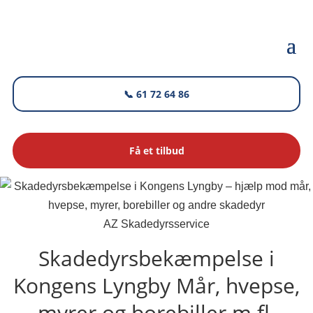
📞 61 72 64 86
Få et tilbud
AZ Skadedyrsservice
Skadedyrsbekæmpelse i
Kongens Lyngby
Mår, hvepse,
myrer og borebiller m.fl.