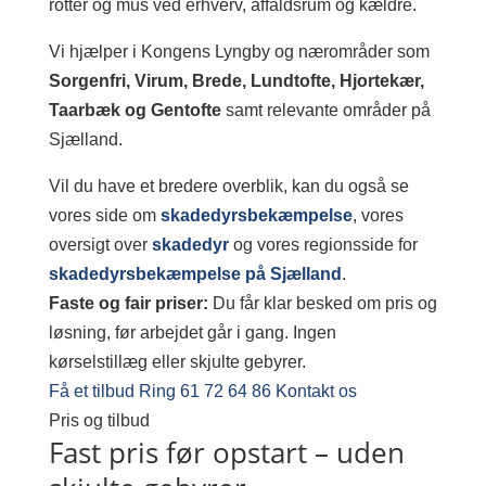
rotter og mus ved erhverv, affaldsrum og kældre.
Vi hjælper i Kongens Lyngby og nærområder som
Sorgenfri, Virum, Brede, Lundtofte, Hjortekær,
Taarbæk og Gentofte
samt relevante områder på
Sjælland.
Vil du have et bredere overblik, kan du også se
vores side om
skadedyrsbekæmpelse
, vores
oversigt over
skadedyr
og vores regionsside for
skadedyrsbekæmpelse på Sjælland
.
Faste og fair priser:
Du får klar besked om pris og
løsning, før arbejdet går i gang. Ingen
kørselstillæg eller skjulte gebyrer.
Få et tilbud
Ring 61 72 64 86
Kontakt os
Pris og tilbud
Fast pris før opstart – uden