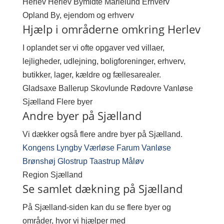
Herlev
Herlev Bymidte
Marielund
Erhverv
Opland
By, ejendom og erhverv
Hjælp i områderne omkring Herlev
I oplandet ser vi ofte opgaver ved villaer,
lejligheder, udlejning, boligforeninger, erhverv,
butikker, lager, kældre og fællesarealer.
Gladsaxe
Ballerup
Skovlunde
Rødovre
Vanløse
Sjælland
Flere byer
Andre byer på Sjælland
Vi dækker også flere andre byer på Sjælland.
Kongens Lyngby
Værløse
Farum
Vanløse
Brønshøj
Glostrup
Taastrup
Måløv
Region
Sjælland
Se samlet dækning på Sjælland
På Sjælland-siden kan du se flere byer og
områder, hvor vi hjælper med