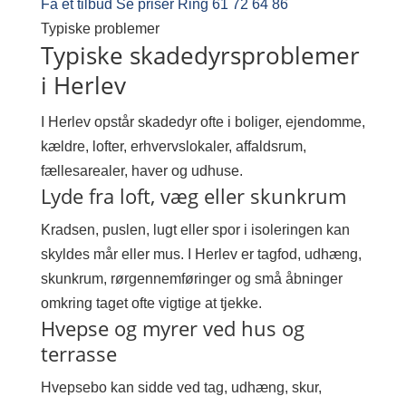
Få et tilbud
Se priser
Ring 61 72 64 86
Typiske problemer
Typiske skadedyrsproblemer
i Herlev
I Herlev opstår skadedyr ofte i boliger, ejendomme,
kældre, lofter, erhvervslokaler, affaldsrum,
fællesarealer, haver og udhuse.
Lyde fra loft, væg eller skunkrum
Kradsen, puslen, lugt eller spor i isoleringen kan
skyldes mår eller mus. I Herlev er tagfod, udhæng,
skunkrum, rørgennemføringer og små åbninger
omkring taget ofte vigtige at tjekke.
Hvepse og myrer ved hus og
terrasse
Hvepsebo kan sidde ved tag, udhæng, skur,