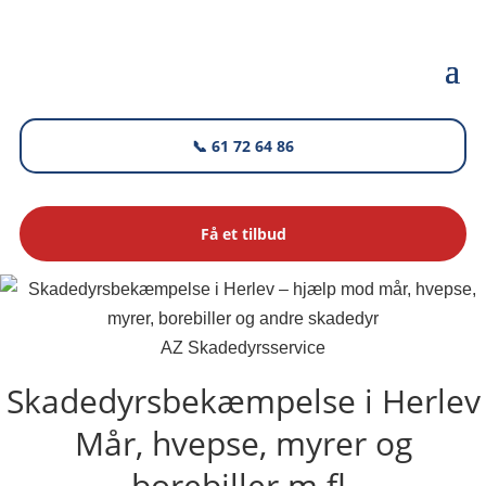
📞 61 72 64 86
Få et tilbud
AZ Skadedyrsservice
Skadedyrsbekæmpelse i Herlev
Mår, hvepse, myrer og
borebiller m.fl.