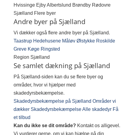
Hvissinge
Ejby
Albertslund
Brøndby
Rødovre
Sjælland
Flere byer
Andre byer på Sjælland
Vi dækker også flere andre byer på Sjælland.
Taastrup
Hedehusene
Måløv
Ølstykke
Roskilde
Greve
Køge
Ringsted
Region
Sjælland
Se samlet dækning på Sjælland
På Sjælland-siden kan du se flere byer og
områder, hvor vi hjælper med
skadedyrsbekæmpelse.
Skadedyrsbekæmpelse på Sjælland
Områder vi
dækker
Skadedyrsbekæmpelse
Alle skadedyr
Få
et tilbud
Kan du ikke se dit område?
Kontakt os alligevel.
Vi vurderer gerne, om vi kan hjælpe på din