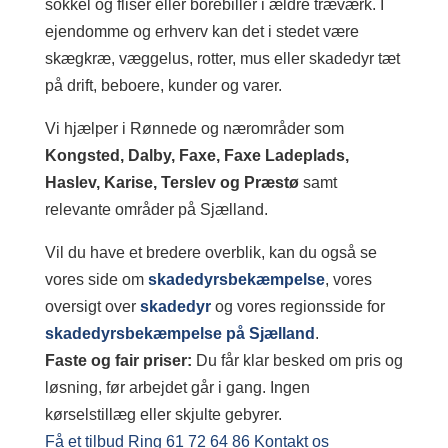
sokkel og fliser eller borebiller i ældre træværk. I
ejendomme og erhverv kan det i stedet være
skægkræ, væggelus, rotter, mus eller skadedyr tæt
på drift, beboere, kunder og varer.
Vi hjælper i Rønnede og nærområder som
Kongsted, Dalby, Faxe, Faxe Ladeplads,
Haslev, Karise, Terslev og Præstø
samt
relevante områder på Sjælland.
Vil du have et bredere overblik, kan du også se
vores side om
skadedyrsbekæmpelse
, vores
oversigt over
skadedyr
og vores regionsside for
skadedyrsbekæmpelse på Sjælland
.
Faste og fair priser:
Du får klar besked om pris og
løsning, før arbejdet går i gang. Ingen
kørselstillæg eller skjulte gebyrer.
Få et tilbud
Ring 61 72 64 86
Kontakt os