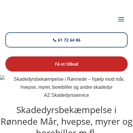
📞 61 72 64 86
Få et tilbud
AZ Skadedyrsservice
Skadedyrsbekæmpelse i
Rønnede
Mår, hvepse, myrer og
borebiller m.fl.