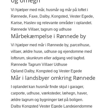
Vi hjælper med mår, husmår og mår på loftet i
Rønnede, Faxe, Dalby, Kongsted, Vester Egede,
Karise, Haslev og relevante områder i oplandet.
Rønnede
Villaer, tagrum og udhuse
Mårbekæmpelse i Rønnede by
Vi hjælper med mår i Rønnede by, parcelhuse,
villaer, ældre huse, udhuse og ejendomme med
loftsrum, skunkrum eller adgang ved tagfod.
Rønnede
Tagrum
Villaer
Udhuse
Opland
Dalby, Kongsted og Vester Egede
Mår i landsbyer omkring Rønnede
I oplandet kan husmår finde skjul i garager,
carporte, udhuse, værksteder, læhegn, haver,
ældre tagrum og bygninger tæt på boligen.
Dalby
Kongsted
Vester Egede
Landejendomme