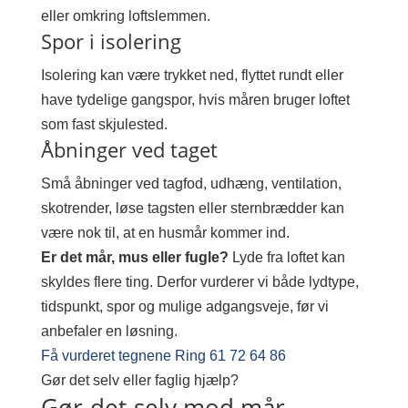
eller omkring loftslemmen.
Spor i isolering
Isolering kan være trykket ned, flyttet rundt eller
have tydelige gangspor, hvis måren bruger loftet
som fast skjulested.
Åbninger ved taget
Små åbninger ved tagfod, udhæng, ventilation,
skotrender, løse tagsten eller sternbrædder kan
være nok til, at en husmår kommer ind.
Er det mår, mus eller fugle?
Lyde fra loftet kan
skyldes flere ting. Derfor vurderer vi både lydtype,
tidspunkt, spor og mulige adgangsveje, før vi
anbefaler en løsning.
Få vurderet tegnene
Ring 61 72 64 86
Gør det selv eller faglig hjælp?
Gør-det-selv mod mår