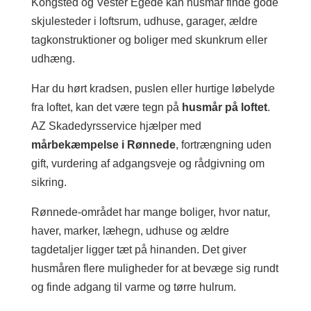
Kongsted og Vester Egede kan husmår finde gode
skjulesteder i loftsrum, udhuse, garager, ældre
tagkonstruktioner og boliger med skunkrum eller
udhæng.
Har du hørt kradsen, puslen eller hurtige løbelyde
fra loftet, kan det være tegn på
husmår på loftet
.
AZ Skadedyrsservice hjælper med
mårbekæmpelse i Rønnede
, fortrængning uden
gift, vurdering af adgangsveje og rådgivning om
sikring.
Rønnede-området har mange boliger, hvor natur,
haver, marker, læhegn, udhuse og ældre
tagdetaljer ligger tæt på hinanden. Det giver
husmåren flere muligheder for at bevæge sig rundt
og finde adgang til varme og tørre hulrum.