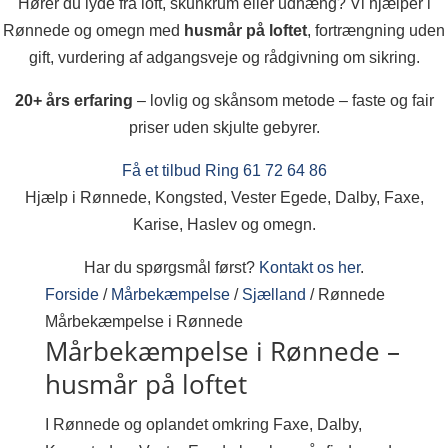
Hører du lyde fra loft, skunkrum eller udhæng? Vi hjælper i
Rønnede og omegn med
husmår på loftet
, fortrængning uden
gift, vurdering af adgangsveje og rådgivning om sikring.
20+ års erfaring
– lovlig og skånsom metode – faste og fair
priser uden skjulte gebyrer.
Få et tilbud
Ring 61 72 64 86
Hjælp i Rønnede, Kongsted, Vester Egede, Dalby, Faxe,
Karise, Haslev og omegn.
Har du spørgsmål først?
Kontakt os her
.
Forside
/
Mårbekæmpelse
/
Sjælland
/
Rønnede
Mårbekæmpelse i Rønnede
Mårbekæmpelse i Rønnede –
husmår på loftet
I Rønnede og oplandet omkring Faxe, Dalby,