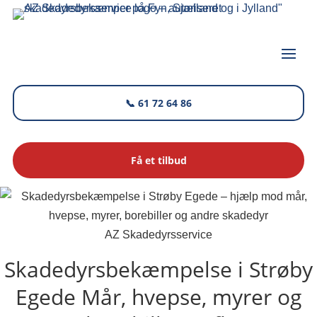
📞 61 72 64 86
Få et tilbud
AZ Skadedyrsservice
Skadedyrsbekæmpelse i Strøby
Egede
Mår, hvepse, myrer og