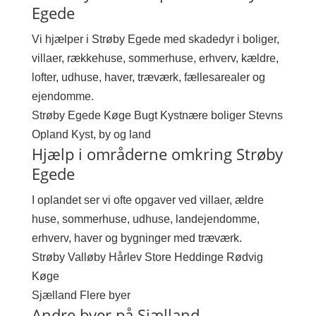
Egede
Vi hjælper i Strøby Egede med skadedyr i boliger,
villaer, rækkehuse, sommerhuse, erhverv, kældre,
lofter, udhuse, haver, træværk, fællesarealer og
ejendomme.
Strøby Egede
Køge Bugt
Kystnære boliger
Stevns
Opland
Kyst, by og land
Hjælp i områderne omkring Strøby
Egede
I oplandet ser vi ofte opgaver ved villaer, ældre
huse, sommerhuse, udhuse, landejendomme,
erhverv, haver og bygninger med træværk.
Strøby
Valløby
Hårlev
Store Heddinge
Rødvig
Køge
Sjælland
Flere byer
Andre byer på Sjælland