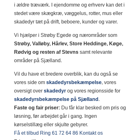
i ældre træværk. I ejendomme og erhverv kan det i
stedet være skægkræ, væggelus, rotter, mus eller
skadedyr tæt på drift, beboere, kunder og varer.
Vi hjælper i Strøby Egede og nærområder som
Strøby, Valløby, Hårlev, Store Heddinge, Køge,
Rødvig og resten af Stevns
samt relevante
områder på Sjælland.
Vil du have et bredere overblik, kan du også se
vores side om
skadedyrsbekæmpelse
, vores
oversigt over
skadedyr
og vores regionsside for
skadedyrsbekæmpelse på Sjælland
.
Faste og fair priser:
Du får klar besked om pris og
løsning, før arbejdet går i gang. Ingen
kørselstillæg eller skjulte gebyrer.
Få et tilbud
Ring 61 72 64 86
Kontakt os