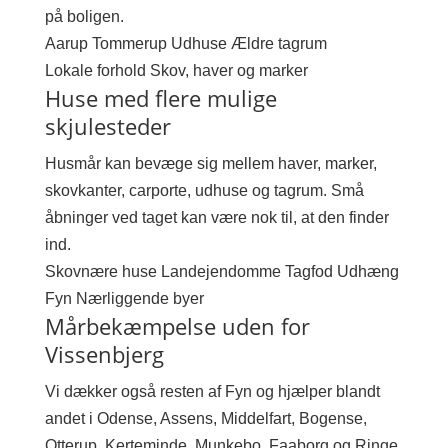
på boligen.
Aarup
Tommerup
Udhuse
Ældre tagrum
Lokale forhold
Skov, haver og marker
Huse med flere mulige
skjulesteder
Husmår kan bevæge sig mellem haver, marker,
skovkanter, carporte, udhuse og tagrum. Små
åbninger ved taget kan være nok til, at den finder
ind.
Skovnære huse
Landejendomme
Tagfod
Udhæng
Fyn
Nærliggende byer
Mårbekæmpelse uden for
Vissenbjerg
Vi dækker også resten af Fyn og hjælper blandt
andet i Odense, Assens, Middelfart, Bogense,
Otterup, Kerteminde, Munkebo, Faaborg og Ringe.