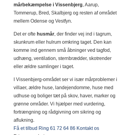
mårbekæmpelse i Vissenbjerg
, Aarup,
Tommerup, Bred, Skalbjerg og resten af området
mellem Odense og Vestfyn.
Det er ofte
husmår
, der finder vej ind i tagrum,
skunkrum eller hulrum omkring taget. Den kan
komme ind gennem små åbninger ved tagfod,
udhæng, ventilation, sternbrædder, skotrender
eller ældre samlinger i taget.
I Vissenbjerg-området ser vi især mårproblemer i
villaer, ældre huse, landejendomme, huse med
udhuse og boliger tæt på skov, haver, marker og
grønne områder. Vi hjælper med vurdering,
fortrængning og rådgivning om sikring og
aflukning.
Få et tilbud
Ring 61 72 64 86
Kontakt os