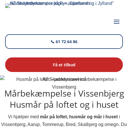
📞 61 72 64 86
Få et tilbud
AZ Skadedyrsservice
Mårbekæmpelse i Vissenbjerg
Husmår på loftet og i huset
Vi hjælper med
mår på loftet, husmår og mår i huset
i
Vissenbjerg, Aarup, Tommerup, Bred, Skalbjerg og omegn. Du