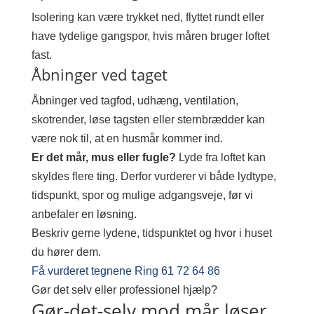
Isolering kan være trykket ned, flyttet rundt eller
have tydelige gangspor, hvis måren bruger loftet
fast.
Åbninger ved taget
Åbninger ved tagfod, udhæng, ventilation,
skotrender, løse tagsten eller sternbrædder kan
være nok til, at en husmår kommer ind.
Er det mår, mus eller fugle?
Lyde fra loftet kan
skyldes flere ting. Derfor vurderer vi både lydtype,
tidspunkt, spor og mulige adgangsveje, før vi
anbefaler en løsning.
Beskriv gerne lydene, tidspunktet og hvor i huset
du hører dem.
Få vurderet tegnene
Ring 61 72 64 86
Gør det selv eller professionel hjælp?
Gør-det-selv mod mår løser