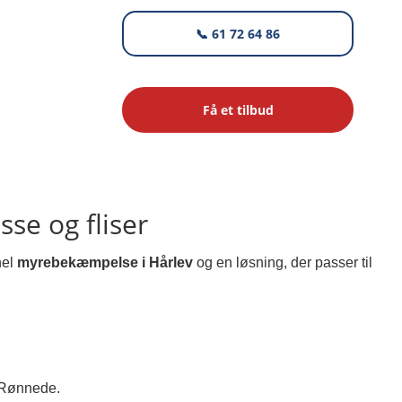
📞 61 72 64 86
Få et tilbud
sse og fliser
nel
myrebekæmpelse i Hårlev
og en løsning, der passer til
 Rønnede.