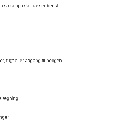
r en sæsonpakke passer bedst.
, fugt eller adgang til boligen.
belægning.
nger.