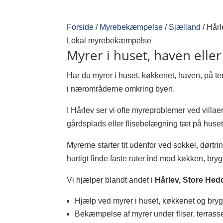
Forside
/
Myrebekæmpelse
/
Sjælland
/
Hårl
Lokal myrebekæmpelse
Myrer i huset, haven eller
Har du myrer i huset, køkkenet, haven, på t
i nærområderne omkring byen.
I Hårlev ser vi ofte myreproblemer ved vill
gårdsplads eller flisebelægning tæt på huset
Myrerne starter tit udenfor ved sokkel, dørt
hurtigt finde faste ruter ind mod køkken, bryg
Vi hjælper blandt andet i
Hårlev, Store Hed
Hjælp ved myrer i huset, køkkenet og bry
Bekæmpelse af myrer under fliser, terras