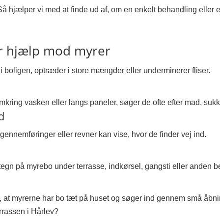
 Så hjælper vi med at finde ud af, om en enkelt behandling elle
or hjælp mod myrer
i boligen, optræder i store mængder eller underminerer fliser.
ring vasken eller langs paneler, søger de ofte efter mad, sukker
d
ørgennemføringer eller revner kan vise, hvor de finder vej ind.
tegn på myrebo under terrasse, indkørsel, gangsti eller anden 
de, at myrerne har bo tæt på huset og søger ind gennem små åbni
errassen i Hårlev?