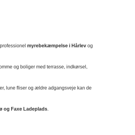
 professionel
myrebekæmpelse i Hårlev
og
domme og boliger med terrasse, indkørsel,
ter, lune fliser og ældre adgangsveje kan de
tø og Faxe Ladeplads
.