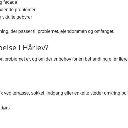
og facade
endende problemer
r skjulte gebyrer
ning, der passer til problemet, ejendommen og omfanget.
lse i Hårlev?
ort problemet er, og om der er behov for én behandling eller fle
x ved terrasse, sokkel, indgang eller enkelte steder omkring bol
ndørs