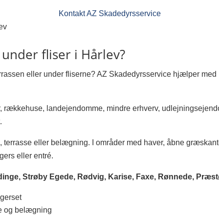
Kontakt AZ Skadedyrsservice
ev
 under fliser i Hårlev?
errassen eller under fliserne? AZ Skadedyrsservice hjælper med
aer, rækkehuse, landejendomme, mindre erhverv, udlejningsejen
.
rin, terrasse eller belægning. I områder med haver, åbne græskan
gers eller entré.
dinge, Strøby Egede, Rødvig, Karise, Faxe, Rønnede, Præs
ggerset
se og belægning