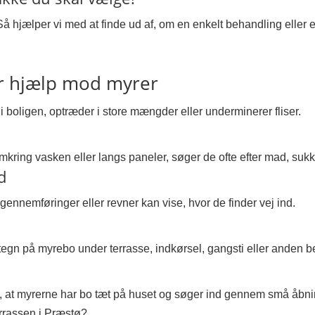
 Så hjælper vi med at finde ud af, om en enkelt behandling elle
or hjælp mod myrer
i boligen, optræder i store mængder eller underminerer fliser.
ring vasken eller langs paneler, søger de ofte efter mad, sukker
d
ørgennemføringer eller revner kan vise, hvor de finder vej ind.
tegn på myrebo under terrasse, indkørsel, gangsti eller anden 
de, at myrerne har bo tæt på huset og søger ind gennem små åbni
terrassen i Præstø?