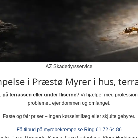
AZ Skadedyrsservice
else i Præstø
Myrer i hus, terra
 på terrassen eller under fliserne
? Vi hjælper med professio
problemet, ejendommen og omfanget.
Faste og fair priser – ingen kørselstillæg eller skjulte gebyrer.
Få tilbud på myrebekæmpelse
Ring 61 72 64 86
æstø, Faxe, Rønnede, Karise, Faxe Ladeplads, Store Heddinge