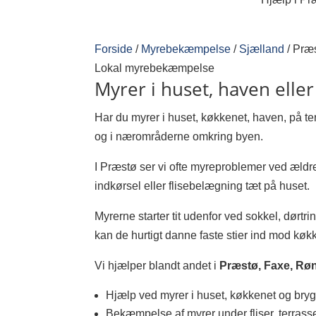
Forside
/
Myrebekæmpelse
/
Sjælland
/
Præ
Lokal myrebekæmpelse
Myrer i huset, haven eller
Har du myrer i huset, køkkenet, haven, på t
og i nærområderne omkring byen.
I Præstø ser vi ofte myreproblemer ved ældr
indkørsel eller flisebelægning tæt på huset.
Myrerne starter tit udenfor ved sokkel, dørtr
kan de hurtigt danne faste stier ind mod køk
Vi hjælper blandt andet i
Præstø, Faxe, Røn
Hjælp ved myrer i huset, køkkenet og bry
Bekæmpelse af myrer under fliser, terras