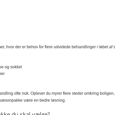
mer, hvor der er behov for flere udvidede behandlinger i løbet a
se og sokkel
mer
andling ofte nok. Oplever du myrer flere steder omkring boligen, 
sæsonpakke være en bedre løsning.
akke du skal vælge?