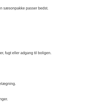
r en sæsonpakke passer bedst.
, fugt eller adgang til boligen.
belægning.
nger.