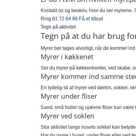
Kontakt os og beskriv, hvor du ser myrerne.
Ring 61 72 64 86
Få et tilbud
Tegn på aktivitet
Tegn på at du har brug f
Myrer bør tages alvorligt, når de kommer ind 
Myrer i køkkenet
Ser du myrer på køkkenbordet, ved skabe, omk
Myrer kommer ind samme ste
En tydelig sti af myrer ved dørtrin, sokkel, r
Myrer under fliser
Sand, små huller og ujævne fliser kan være 
Myrer ved soklen
Stor aktivitet langs husets sokkel kan bety
Har du myrer i huset, under fliser eller ved 