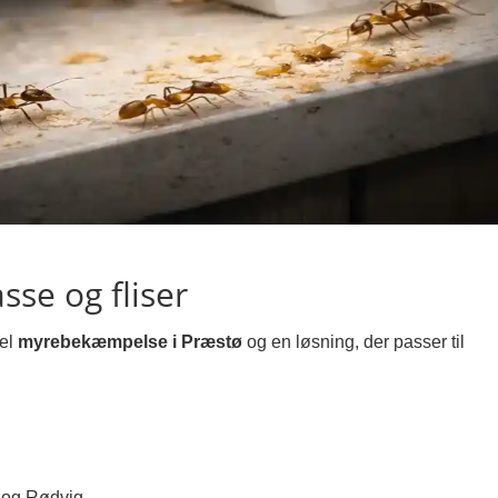
sse og fliser
nel
myrebekæmpelse i Præstø
og en løsning, der passer til
 og Rødvig.