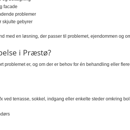
og facade
endende problemer
r skjulte gebyrer
and med en løsning, der passer til problemet, ejendommen og o
lse i Præstø?
ort problemet er, og om der er behov for én behandling eller fle
x ved terrasse, sokkel, indgang eller enkelte steder omkring bol
ndørs