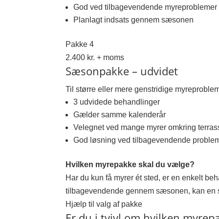
God ved tilbagevendende myreproblemer
Planlagt indsats gennem sæsonen
Pakke 4
2.400 kr. + moms
Sæsonpakke – udvidet
Til større eller mere genstridige myreproble
3 udvidede behandlinger
Gælder samme kalenderår
Velegnet ved mange myrer omkring terras
God løsning ved tilbagevendende proble
Hvilken myrepakke skal du vælge?
Har du kun få myrer ét sted, er en enkelt beh
tilbagevendende gennem sæsonen, kan en 
Hjælp til valg af pakke
Er du i tvivl om hvilken myrep