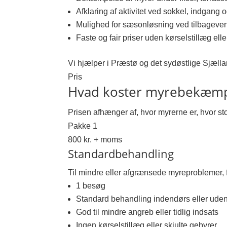
Afklaring af aktivitet ved sokkel, indgang 
Mulighed for sæsonløsning ved tilbagev
Faste og fair priser uden kørselstillæg elle
Vi hjælper i Præstø og det sydøstlige Sjæll
Pris
Hvad koster myrebekæmpe
Prisen afhænger af, hvor myrerne er, hvor st
Pakke 1
800 kr. + moms
Standardbehandling
Til mindre eller afgrænsede myreproblemer, f
1 besøg
Standard behandling indendørs eller ude
God til mindre angreb eller tidlig indsats
Ingen kørselstillæg eller skjulte gebyrer