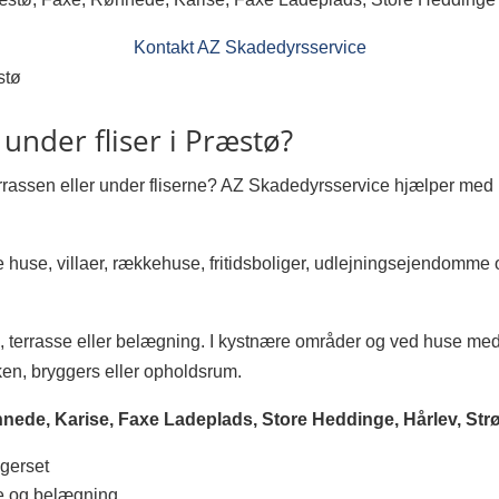
Kontakt AZ Skadedyrsservice
stø
 under fliser i Præstø?
errassen eller under fliserne? AZ Skadedyrsservice hjælper med
e huse, villaer, rækkehuse, fritidsboliger, udlejningsejendomme
in, terrasse eller belægning. I kystnære områder og ved huse med
ken, bryggers eller opholdsrum.
nede, Karise, Faxe Ladeplads, Store Heddinge, Hårlev, St
ggerset
se og belægning