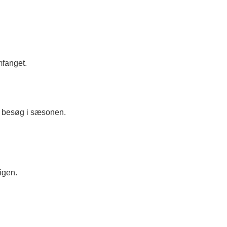
mfanget.
re besøg i sæsonen.
igen.