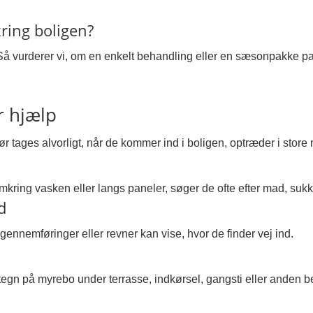
ring boligen?
 Så vurderer vi, om en enkelt behandling eller en sæsonpakke p
r hjælp
bør tages alvorligt, når de kommer ind i boligen, optræder i store
ring vasken eller langs paneler, søger de ofte efter mad, sukker
d
ørgennemføringer eller revner kan vise, hvor de finder vej ind.
tegn på myrebo under terrasse, indkørsel, gangsti eller anden 