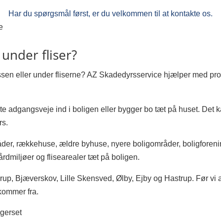
Har du spørgsmål først, er du velkommen til at kontakte os.
e
 under fliser?
assen eller under fliserne? AZ Skadedyrsservice hjælper med pr
aste adgangsveje ind i boligen eller bygger bo tæt på huset. Det k
rs.
råder, rækkehuse, ældre byhuse, nyere boligområder, boligfor
årdmiljøer og flisearealer tæt på boligen.
rup, Bjæverskov, Lille Skensved, Ølby, Ejby og Hastrup. Før vi a
 kommer fra.
ggerset