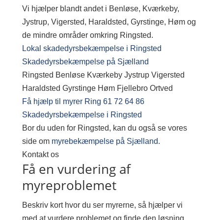
Vi hjælper blandt andet i Benløse, Kværkeby,
Jystrup, Vigersted, Haraldsted, Gyrstinge, Høm og
de mindre områder omkring Ringsted.
Lokal skadedyrsbekæmpelse i Ringsted
Skadedyrsbekæmpelse på Sjælland
Ringsted
Benløse
Kværkeby
Jystrup
Vigersted
Haraldsted
Gyrstinge
Høm
Fjellebro
Ortved
Få hjælp til myrer
Ring 61 72 64 86
Skadedyrsbekæmpelse i Ringsted
Bor du uden for Ringsted, kan du også se vores
side om
myrebekæmpelse på Sjælland
.
Kontakt os
Få en vurdering af
myreproblemet
Beskriv kort hvor du ser myrerne, så hjælper vi
med at vurdere problemet og finde den løsning,