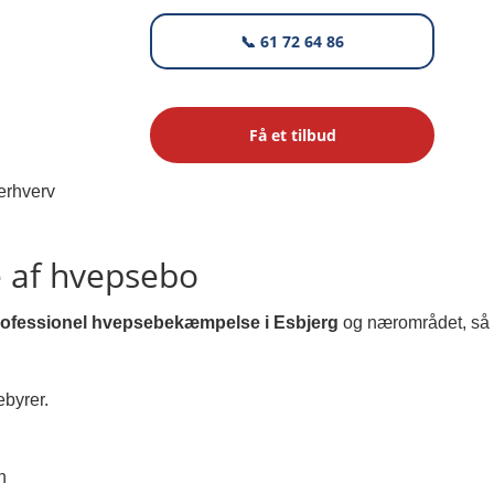
📞 61 72 64 86
Få et tilbud
e af hvepsebo
rofessionel hvepsebekæmpelse i Esbjerg
og nærområdet, så
ebyrer.
n