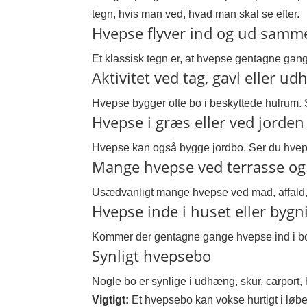
tegn, hvis man ved, hvad man skal se efter.
Hvepse flyver ind og ud samm
Et klassisk tegn er, at hvepse gentagne gang
Aktivitet ved tag, gavl eller u
Hvepse bygger ofte bo i beskyttede hulrum. 
Hvepse i græs eller ved jorden
Hvepse kan også bygge jordbo. Ser du hvepse 
Mange hvepse ved terrasse og 
Usædvanligt mange hvepse ved mad, affald, s
Hvepse inde i huset eller byg
Kommer der gentagne gange hvepse ind i boli
Synligt hvepsebo
Nogle bo er synlige i udhæng, skur, carport,
Vigtigt:
Et hvepsebo kan vokse hurtigt i løbet