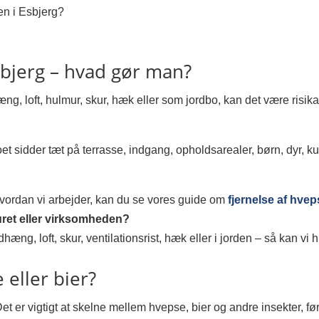
en i Esbjerg?
sbjerg – hvad gør man?
ng, loft, hulmur, skur, hæk eller som jordbo, kan det være risik
et sidder tæt på terrasse, indgang, opholdsarealer, børn, dyr, k
hvordan vi arbejder, kan du se vores guide om
fjernelse af hve
uret eller virksomheden?
dhæng, loft, skur, ventilationsrist, hæk eller i jorden – så kan v
eller bier?
et er vigtigt at skelne mellem hvepse, bier og andre insekter, f