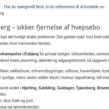
Har du spørgsmål først, er du velkommen til at kontakte os.
erg
rg – sikker fjernelse af hvepsebo
, kan det hurtigt skabe problemer. Det gælder især, hvis boet sid
steder, hvor mennesker færdes.
ekæmpelse i Esbjerg
for private boliger, virksomheder, sommerh
erer boets placering, aktivitet og adgangsforhold, så opgaven bli
 villaer, rækkehuse, erhvervsbygninger, udhuse, havemiljøer,
synlige, mens andre sidder skjult i hulmur, tagudhæng, loft ell
landt andet i
Hjerting, Sædding, Guldager, Tjæreborg, Bram
sebo
, skur, hæk og jord
dgang og opholdsarealer