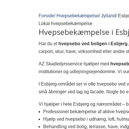
Forside
/
Hvepsebekæmpelse
/
Jylland
/
Esbj
Lokal hvepsebekæmpelse
Hvepsebekæmpelse i Esbje
Har du et
hvepsebo ved boligen i Esbjerg
carport, skur, have, virksomhed eller andre 
AZ Skadedyrsservice hjælper med
hvepseb
institutioner og udlejningsejendomme. Vi vurd
I Esbjerg-området ser vi ofte hvepsebo ved
små åbninger ved tag og facade. Nogle bo er 
Vi hjælper i hele Esbjerg og nærområdet – b
Professionel bekæmpelse af aktive hvep
Hjælp ved hvepsebo i udhæng, loft, hulmur
Behandling ved bolig, terrasse, have, in