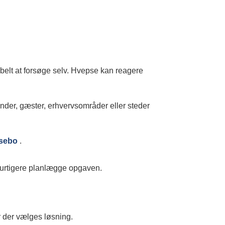
abelt at forsøge selv. Hvepse kan reagere
under, gæster, erhvervsområder eller steder
psebo
.
i hurtigere planlægge opgaven.
ør der vælges løsning.