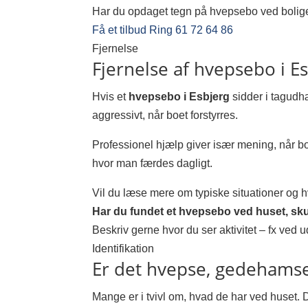
Har du opdaget tegn på hvepsebo ved bolig
Få et tilbud
Ring 61 72 64 86
Fjernelse
Fjernelse af hvepsebo i E
Hvis et
hvepsebo i Esbjerg
sidder i tagudhæ
aggressivt, når boet forstyrres.
Professionel hjælp giver især mening, når bo
hvor man færdes dagligt.
Vil du læse mere om typiske situationer og 
Har du fundet et hvepsebo ved huset, sk
Beskriv gerne hvor du ser aktivitet – fx ved u
Identifikation
Er det hvepse, gedehamse 
Mange er i tvivl om, hvad de har ved huset. D