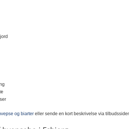
 jord
ing
ræ
ser
hvepse og biarter
eller sende en kort beskrivelse via tilbudsside