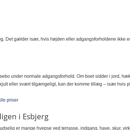
g. Det gælder især, hvis højden eller adgangsforholdene ikke er
ebo under normale adgangsforhold. Om boet sidder i jord, hæk
 skjult eller svært tilgængeligt, kan der komme tillæg – især hvis 
lle priser
igen i Esbjerg
udselig er mange hvepse ved terrasse, indgang, have, skur, vir