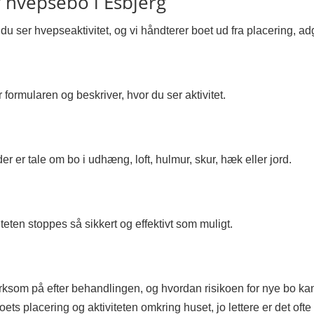
f hvepsebo i Esbjerg
 du ser hvepseaktivitet, og vi håndterer boet ud fra placering, a
r formularen og beskriver, hvor du ser aktivitet.
er er tale om bo i udhæng, loft, hulmur, skur, hæk eller jord.
teten stoppes så sikkert og effektivt som muligt.
som på efter behandlingen, og hvordan risikoen for nye bo ka
s placering og aktiviteten omkring huset, jo lettere er det ofte 