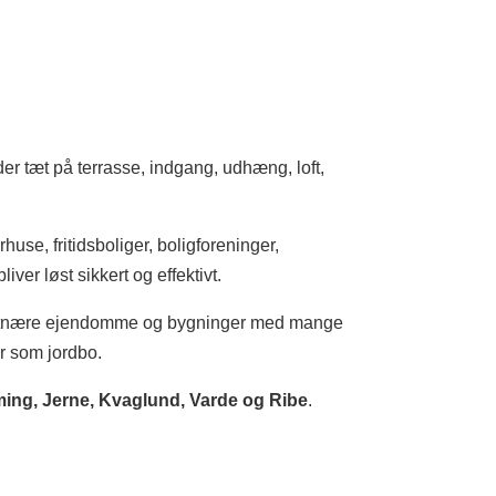
der tæt på terrasse, indgang, udhæng, loft,
use, fritidsboliger, boligforeninger,
ver løst sikkert og effektivt.
 kystnære ejendomme og bygninger med mange
er som jordbo.
ming, Jerne, Kvaglund, Varde og Ribe
.