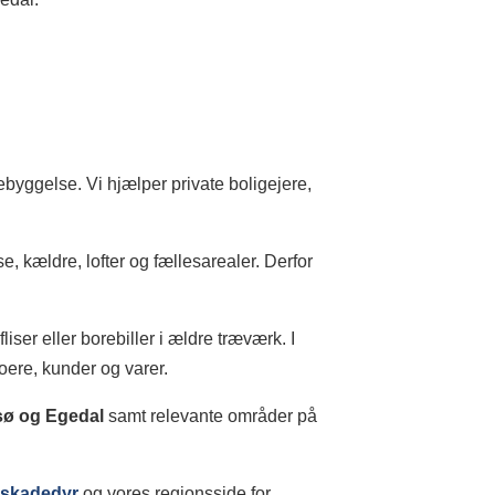
yggelse. Vi hjælper private boligejere,
, kældre, lofter og fællesarealer. Derfor
iser eller borebiller i ældre træværk. I
oere, kunder og varer.
sø og Egedal
samt relevante områder på
r
skadedyr
og vores regionsside for