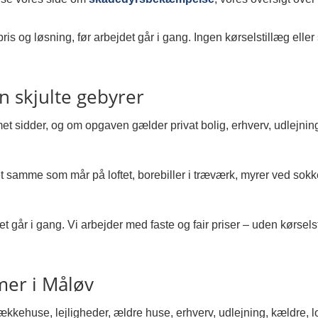
is og løsning, før arbejdet går i gang. Ingen kørselstillæg eller 
en skjulte gebyrer
t sidder, og om opgaven gælder privat bolig, erhverv, udlejning,
 samme som mår på loftet, borebiller i træværk, myrer ved sokk
et går i gang. Vi arbejder med faste og fair priser – uden kørselst
mer i Måløv
rækkehuse, lejligheder, ældre huse, erhverv, udlejning, kældre, lo