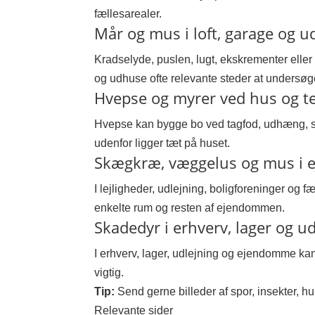
fællesarealer.
Mår og mus i loft, garage og 
Kradselyde, puslen, lugt, ekskrementer eller
og udhuse ofte relevante steder at undersøg
Hvepse og myrer ved hus og t
Hvepse kan bygge bo ved tagfod, udhæng, skur
udenfor ligger tæt på huset.
Skægkræ, væggelus og mus i
I lejligheder, udlejning, boligforeninger og 
enkelte rum og resten af ejendommen.
Skadedyr i erhverv, lager og u
I erhverv, lager, udlejning og ejendomme kan
vigtig.
Tip:
Send gerne billeder af spor, insekter, hu
Relevante sider