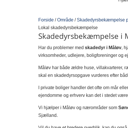
Forside
/
Område
/
Skadedyrsbekæmpelse p
Lokal skadedyrsbekæmpelse
Skadedyrsbekæmpelse i 
Har du problemer med
skadedyr i Måløv
, h
virksomheder, udlejere, boligforeninger og 
Måløv har både ældre huse, villakvarterer, ræ
skal en skadedyrsopgave vurderes efter båd
I private boliger handler det ofte om mår elle
ejendomme og erhverv kan det i stedet være 
Vi hjælper i Måløv og nærområder som
Sønd
Sjælland.
Vil du have et bredere overblik, kan du ogs