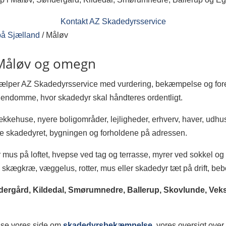
Kontakt AZ Skadedyrsservice
å Sjælland
/
Måløv
Måløv og omegn
jælper AZ Skadedyrsservice med vurdering, bekæmpelse og foreb
ejendomme, hvor skadedyr skal håndteres ordentligt.
kkehuse, nyere boligområder, lejligheder, erhverv, haver, udhuse
e skadedyret, bygningen og forholdene på adressen.
r mus på loftet, hvepse ved tag og terrasse, myrer ved sokkel og fl
skægkræ, væggelus, rotter, mus eller skadedyr tæt på drift, beb
ergård, Kildedal, Smørumnedre, Ballerup, Skovlunde, Vek
å se vores side om
skadedyrsbekæmpelse
, vores oversigt ove