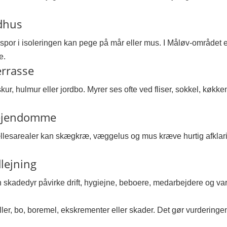
udhus
 spor i isoleringen kan pege på mår eller mus. I Måløv-området 
e.
errasse
, hulmur eller jordbo. Myrer ses ofte ved fliser, sokkel, køkken,
 ejendomme
fællesarealer kan skægkræ, væggelus og mus kræve hurtig afklarin
dlejning
 skadedyr påvirke drift, hygiejne, beboere, medarbejdere og vare
ller, bo, boremel, ekskrementer eller skader. Det gør vurderingen