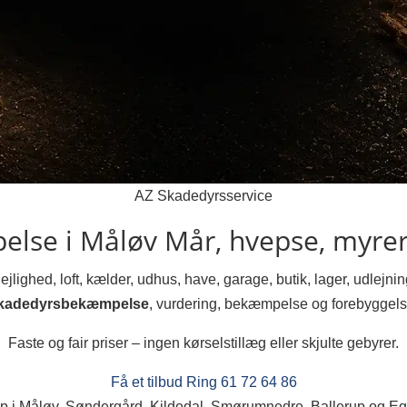
AZ Skadedyrsservice
else i Måløv
Mår, hvepse, myrer 
jlighed, loft, kælder, udhus, have, garage, butik, lager, udlejn
kadedyrsbekæmpelse
, vurdering, bekæmpelse og forebyggels
Faste og fair priser – ingen kørselstillæg eller skjulte gebyrer.
Få et tilbud
Ring 61 72 64 86
p i Måløv, Søndergård, Kildedal, Smørumnedre, Ballerup og Eg