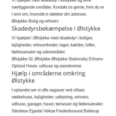
Vi hjælper med skadedyr i Ølstykke og flere
nærliggende områder. Kontakt os gerne, hvis du er
i tvivl om, hvorvidt vi dækker din adresse.
Ølstykke
Bolig og erhverv
Skadedyrsbekæmpelse i Ølstykke
Vi hjælper i Ølstykke med skadedyr i boliger,
lejligheder, virksomheder, lager, kældre, lofter,
fællesarealer og udeområder.
Ølstykke
Gl. Ølstykke
Ølstykke Stationsby
Erhverv
Opland
Haver, udhuse og ejendomme
Hjælp i områderne omkring
Ølstykke
I oplandet ser vi ofte opgaver ved villaer,
rækkehuse, lejligheder, udlejning, erhverv,
udhuse, garager, haver, terrasser og fællesarealer.
Stenløse
Egedal
Veksø
Frederikssund
Ballerup