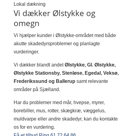
Lokal dækning
Vi dækker Ølstykke og
omegn
Vi hjælper kunder i Ølstykke-området med både
akutte skadedyrsproblemer og planlagte
vurderinger.
Vi dækker blandt andet
Ølstykke, Gl. Ølstykke,
Ølstykke Stationsby, Stenløse, Egedal, Veksø,
Frederikssund og Ballerup
samt relevante
områder på Sjælland.
Har du problemer med mår, hvepse, myrer,
borebiller, mus, rotter, skægkræ, væggelus,
muldvarpe eller andre skadedyr, kan du kontakte
os for en vurdering.
Få et tilbud
Ring 61 72 64 86